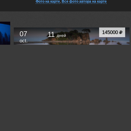
Фото на карте
,
Все фото автора на карте
145000
07
11
дней
oct.
ПУТЕШЕСТВИЕ ПО САМЫМ КРАСИВЫМ
БУХТАМ ПРИМОРЬЯ.
Владивосток
Russia /