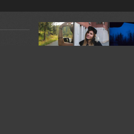
сь так 90
У автора:
79
фото
Жанр:
Ню