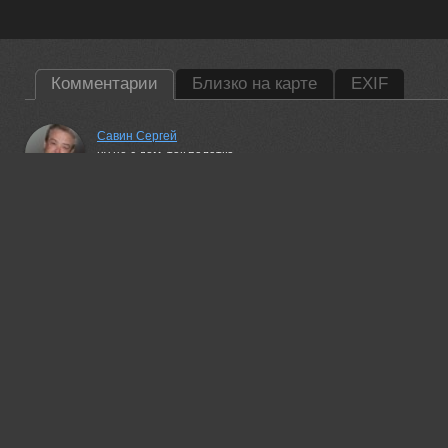
Комментарии
Близко на карте
EXIF
Савин Сергей
ну не с дом, так палатка.
16 aug, 2016
Sergey Samorukov
Очень трепетное название... завораживает .
16 aug, 2016
КарОл
Ну вот догадывался я, что название - половина успеха. А зде
процентов, не менее...)
16 aug, 2016