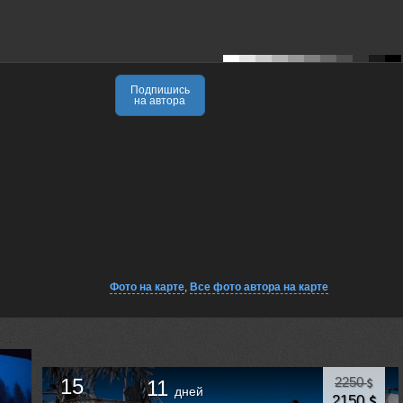
Подпишись
на автора
Фото на карте
,
Все фото автора на карте
15
2250
11
дней
2150