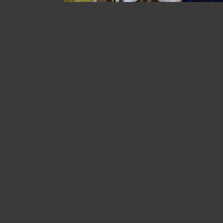
У автора:
79
фото
Жанр:
Ню
я. Ставьте
омментарии.
е