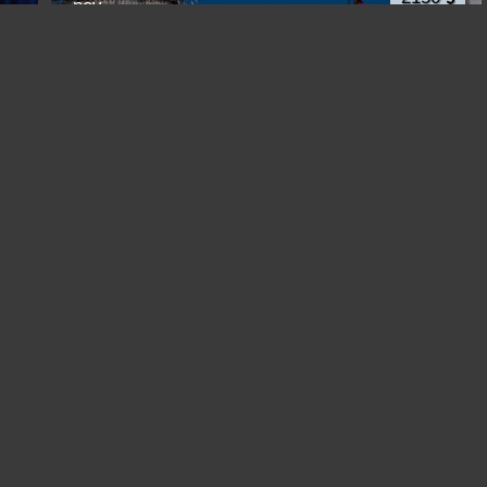
nov.
Авторский фото тур на Борнео "В гости к
морским цыганам" 2026
Куала-Лумпур
Malaysia /