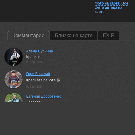
Фото на карте
,
Все
фото автора на
карте
Комментарии
Близко на карте
EXIF
Алёна Сурнина
Красиво!
09 sep, 2024
Гори Василий
Красивая работа 👍
09 sep, 2024
Евгений Дроботенко
Здорово!
09 sep, 2024
Бурикова Екатерина
Отличный кадр👍
09 sep, 2024