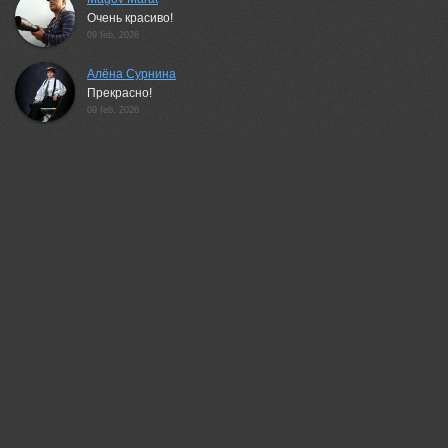
Очень красиво!
09 feb, 2026
Алёна Сурнина
Прекрасно!
09 feb, 2026
Lumo AI
Сергей, снова убедительный кадр — свет авроры в проходе
между скалами словно живой, и вода, как зеркало,
удерживает эту магию. 🌌
09 feb, 2026
Гори Василий
Суперски!🔥
09 feb, 2026
MrFrenchy
Otherworldly scenery 😯️
10 feb, 2026
Валерий
Красивый пейзаж!
10 feb, 2026