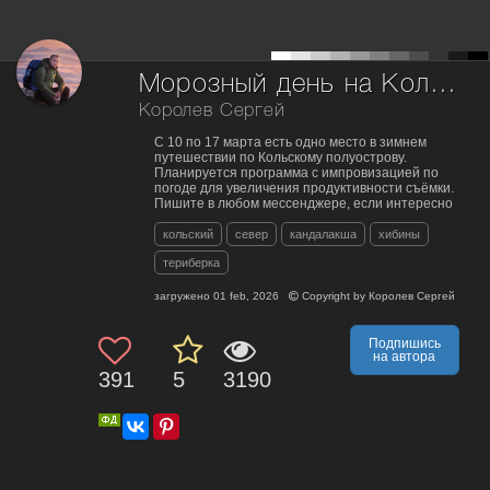
Морозный день на Кольской речке
Королев Сергей
С 10 по 17 марта есть одно место в зимнем
путешествии по Кольскому полуострову.
Планируется программа с импровизацией по
погоде для увеличения продуктивности съёмки.
Пишите в любом мессенджере, если интересно
кольский
север
кандалакша
хибины
териберка
загружено
01 feb, 2026
Copyright by
Королев Сергей
Подпишись
на автора
391
5
3190