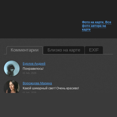
Фото на карте
,
Все
фото автора на
карте
Комментарии
Близко на карте
EXIF
Бурлов Андрей
Понравилось!
01 feb, 2026
Ворожцова Марина
Какой шикарный свет! Очень красиво!
01 feb, 2026
Гори Василий
Красивая работа!👍
01 feb, 2026