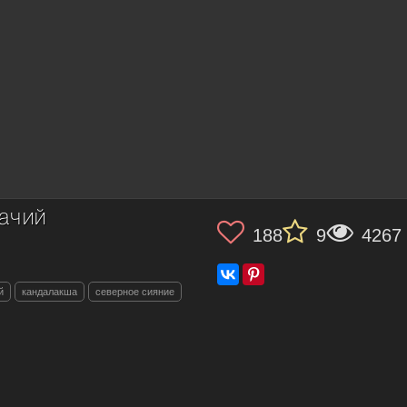
ачий
188
9
4267
й
кандалакша
северное сияние