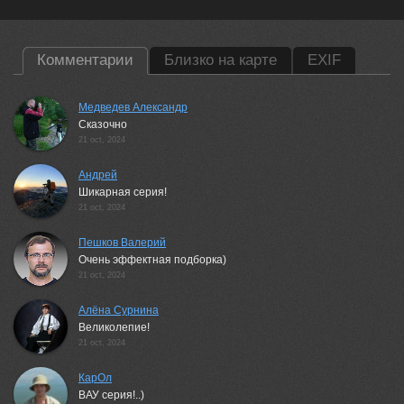
Комментарии
Близко на карте
EXIF
Медведев Александр
Сказочно
21 oct, 2024
Андрей
Шикарная серия!
21 oct, 2024
Пешков Валерий
Очень эффектная подборка)
21 oct, 2024
Алёна Сурнина
Великолепие!
21 oct, 2024
КарОл
ВАУ серия!..)