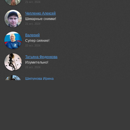
21 oct, 2024
Чепленко Алексей
Шикарные снимки!
21 oct, 2024
Валерий
Супер сияние!
22 oct, 2024
Татьяна Феденкова
Изумительно!
22 oct, 2024
Шипунова Ирина
Волшебная красота!!
22 oct, 2024
Magov Marat
Великолепно..!
22 oct, 2024
Беденко Григорий
крутяк!