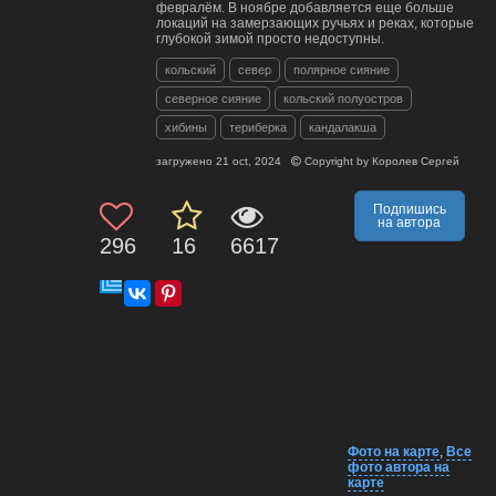
февралём. В ноябре добавляется еще больше
локаций на замерзающих ручьях и реках, которые
глубокой зимой просто недоступны.
кольский
север
полярное сияние
северное сияние
кольский полуостров
хибины
териберка
кандалакша
загружено
21 oct, 2024
Copyright by
Королев Сергей
Подпишись
на автора
296
16
6617
Фото на карте
,
Все
фото автора на
карте