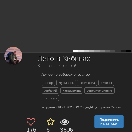
Лето в Хибинах
Королев Сергей
Автор не добавил описание.
север
мурманск
териберка
хибины
рыбачий
кандалакша
северное сияние
фототур
загружено
10 jul, 2025
Copyright by
Королев Сергей
Подпишись
на автора
176
6
3606