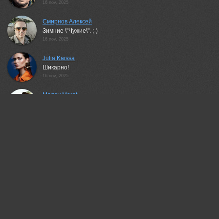
16 nov, 2025
Смирнов Алексей
Зимние \"Чужие\". ;-)
16 nov, 2025
Julia Kaissa
Шикарно!
16 nov, 2025
Magov Marat
Супер серия!
16 nov, 2025
Гори Василий
Класс!🔥
16 nov, 2025
Валерий
Круто!
16 nov, 2025
Чепленко Алексей
Отлично!