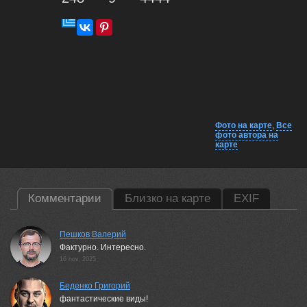
Фото на карте
,
Все
фото автора на
карте
Комментарии
Близко на карте
EXIF
Пешков Валерий
Фактурно. Интересно.
16 nov, 2025
Беденко Григорий
фантастические виды!