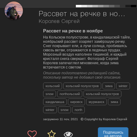
Рассвет на речке в ноябре
Королев Сергей
Рассвет на речке в ноябре
На Кольском полуострове, в кандалакшской тайге,
ноябрьский рассвет озаряет замёрзшую речку.
Снег покрывает ели, а лучи солнца, пробиваясь
сквозь ветви, отражаются в ледяных прудах.
Морозный воздух наполнен тишиной, и каждый
кристалл снега сверкает. Фотограф Сергей
Королев запечатлел мгновение, когда зима
встречается с светом.
Описание подготовлено редакцией сайта,
поскольку автор не добавил своё описание.
кольский
кольский полуостров
зима
winter
snow
northольский
кольский полуостров
кандалакша
кировск
мурманск
зима
winter
snow
north
загружено
11 nov, 2021
Copyright by
Королев Сергей
Подпишись
на автора