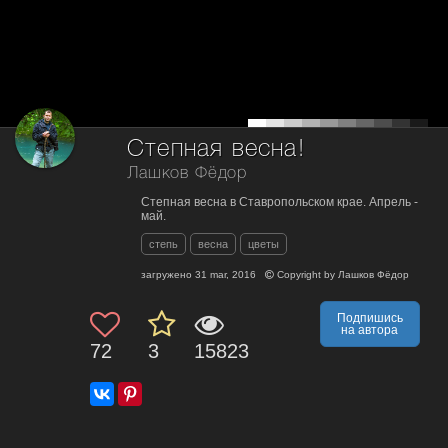
Степная весна!
Лашков Фёдор
Степная весна в Ставропольском крае. Апрель -
май.
степь
весна
цветы
загружено
31 mar, 2016
Copyright by
Лашков Фёдор
Подпишись
на автора
72
3
15823