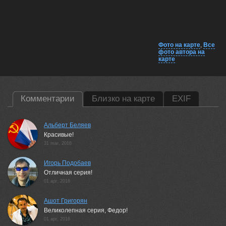
Фото на карте
,
Все
фото автора на
карте
Комментарии
Близко на карте
EXIF
Альберт Беляев
Красивые!
31 mar, 2016
Игорь Подобаев
Отличная серия!
01 apr, 2016
Ашот Григорян
Великолепная серия, Федор!
01 apr, 2016