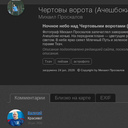
Чертовы ворота (Ачешбок
Михаил Проскалов
Ночное небо над Чертовыми воротами 
Фотограф Михаил Проскалов запечатлел заворажив
Ачешбоки ночью. На переднем плане — цветущие р
светом. В небе ярко сияет Млечный Путь и зеленое
горами Тхач.
Описание подготовлено редакцией сайта, посколь
описание.
Тхач
пейзаж
астрофото
загружено
24 jun, 2026
Copyright by
Михаил Проскалов
Комментарии
Близко на карте
EXIF
Валерий
Красиво!
24 jun, 2026