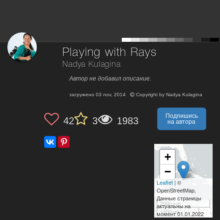
Playing with Rays
Nadya Kulagina
Автор не добавил описание.
загружено
03 nov, 2014
Copyright by
Nadya Kulagina
Подпишись
42
3
1983
на автора
+
−
Leaflet
| ©
OpenStreetMap,
Данные страницы
2000 km
актуальны на
1000 mi
момент 01.01.2022