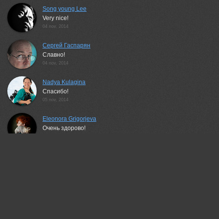
Song young Lee
Very nice!
04 nov, 2014
Сергей Гаспарян
Славно!
04 nov, 2014
Nadya Kulagina
Спасибо!
05 nov, 2014
Eleonora Grigorjeva
Очень здорово!
05 nov, 2014