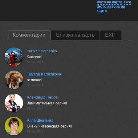
Фото на карте
,
Все
фото автора на
карте
Комментарии
Близко на карте
EXIF
Yuriy Shevchenko
Классно!
03 nov, 2014
Tatyana Karachkova
отлично!
03 nov, 2014
Александр Перов
Занимательная серия!
03 nov, 2014
Алла Шевченко
Очень интересная серия!
03 nov, 2014