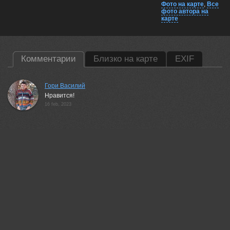
Фото на карте
,
Все
фото автора на
карте
Комментарии
Близко на карте
EXIF
Гори Василий
Нравится!
16 feb, 2023