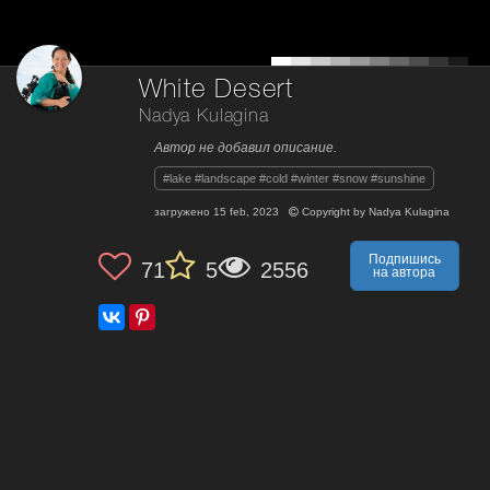
White Desert
Nadya Kulagina
Автор не добавил описание.
#lake #landscape #cold #winter #snow #sunshine
загружено
15 feb, 2023
Copyright by
Nadya Kulagina
Подпишись
71
5
2556
на автора