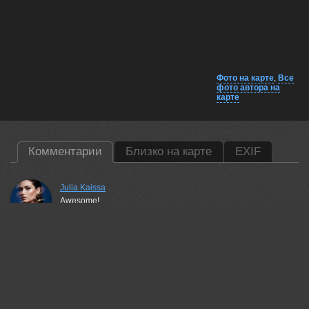
Фото на карте
,
Все
фото автора на
карте
Комментарии
Близко на карте
EXIF
Julia Kaissa
Awesome!
01 sep, 2021
Nadya Kulagina
Thank you)
03 sep, 2021