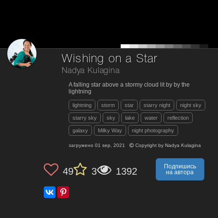
Wishing on a Star
Nadya Kulagina
A falling star above a stormy cloud lit by by the
lightning
lightning
storm
star
starry night
night sky
starry sky
sky
lake
water
reflection
galaxy
Milky Way
night photography
загружено
01 sep, 2021
Copyright by
Nadya Kulagina
Подпишись
49
3
1392
на автора