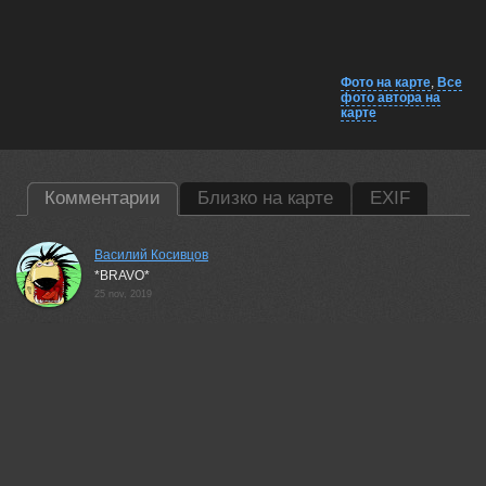
Фото на карте
,
Все
фото автора на
карте
Комментарии
Близко на карте
EXIF
Василий Косивцов
*BRAVO*
25 nov, 2019
Антипов Дмитрий
Забавная
25 nov, 2019