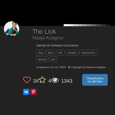
The Lick
Nadya Kulagina
Автор не добавил описание.
dog
face
lick
tongue
expression
animal
pet
загружено
24 nov, 2019
Copyright by
Nadya Kulagina
Подпишись
34
4
1343
на автора