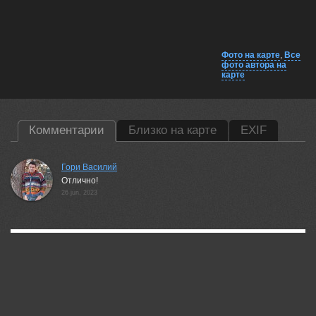
Фото на карте
,
Все
фото автора на
карте
Комментарии
Близко на карте
EXIF
Гори Василий
Отлично!
26 jun, 2023