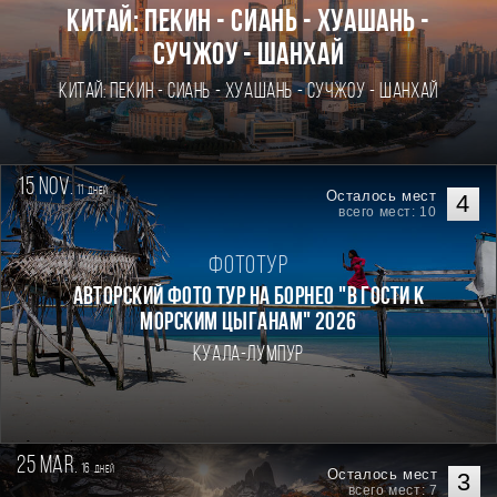
Китай: Пекин - Сиань - Хуашань -
Сучжоу - Шанхай
Китай: Пекин - Сиань - Хуашань - Сучжоу - Шанхай
15 nov.
11
дней
Осталось мест
4
всего мест: 10
Фототур
Авторский фото тур на Борнео "В гости к
морским цыганам" 2026
Куала-Лумпур
25 mar.
16
дней
Осталось мест
3
всего мест: 7