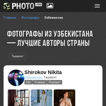
Toggl
navig
Главная
Фотографы
Узбекистан
Фотографы из Узбекистана
— лучшие авторы страны
Ташкент
Shirokov Nikita
Узбекистан
, Ташкент
Ню
Гламур
Портрет