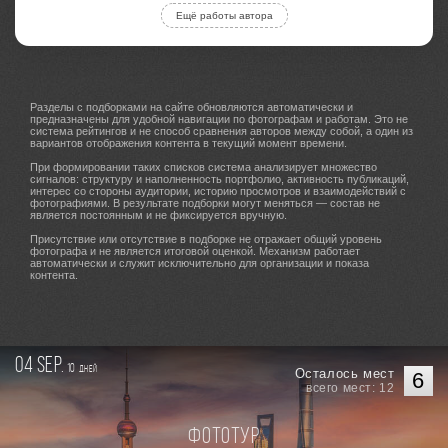
Ещё работы автора
Разделы с подборками на сайте обновляются автоматически и
предназначены для удобной навигации по фотографам и работам. Это не
система рейтингов и не способ сравнения авторов между собой, а один из
вариантов отображения контента в текущий момент времени.
При формировании таких списков система анализирует множество
сигналов: структуру и наполненность портфолио, активность публикаций,
интерес со стороны аудитории, историю просмотров и взаимодействий с
фотографиями. В результате подборки могут меняться — состав не
является постоянным и не фиксируется вручную.
Присутствие или отсутствие в подборке не отражает общий уровень
фотографа и не является итоговой оценкой. Механизм работает
автоматически и служит исключительно для организации и показа
контента.
04 sep.
10
дней
Осталось мест
6
всего мест: 12
Фототур