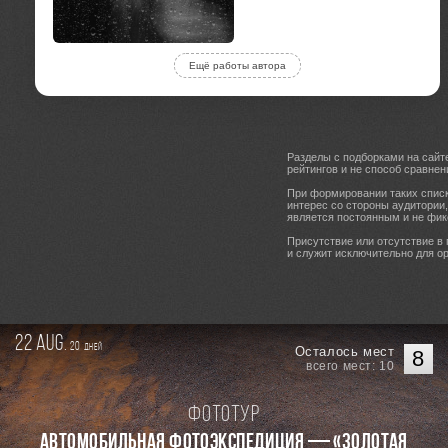
Ещё работы автора
Разделы с подборками на сайт
рейтингов и не способ сравнен
При формировании таких списк
интерес со стороны аудитории
является постоянным и не фик
Присутствие или отсутствие в
и служит исключительно для ор
22 aug.
20
дней
Осталось мест
8
всего мест: 10
Фототур
Автомобильная фотоэкспедиция — «Золотая