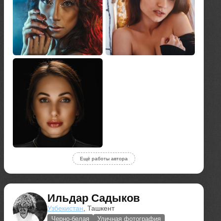
Ещё работы автора
Ильдар Садыков
Узбекистан
, Ташкент
Черно-белая
Уличная фотография