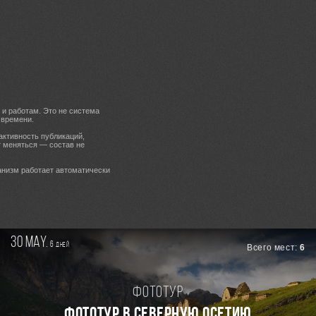
 и работам. Это не система
 времени.
активность публикаций,
т меняться — состав не
анизм работает автоматически
30 may.
6
дней
Всего мест:
6
Фототур
ФОТОТУР В СЕВЕРНУЮ ОСЕТИЮ