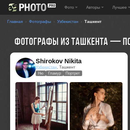
Фото
Авторы
Лучшее
Главная
Фотографы
Узбекистан
Ташкент
Фотографы из Ташкента — по
Shirokov Nikita
Узбекистан
, Ташкент
Ню
Гламур
Портрет