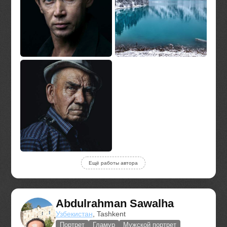
Ещё работы автора
Abdulrahman Sawalha
Узбекистан
, Tashkent
Портрет
Гламур
Мужской портрет