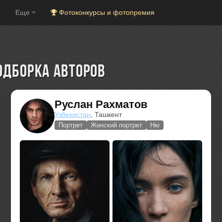
Еще
Фотоконкурсы и фотопремия
дборка авторов
Руслан Рахматов
Узбекистан
, Ташкент
Портрет
Женский портрет
Ню