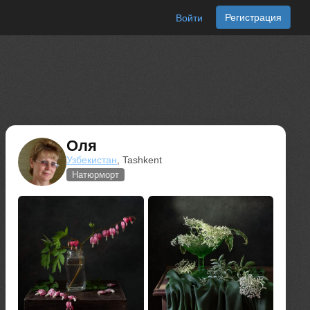
Регистрация
Войти
Оля
Узбекистан
, Tashkent
Натюрморт