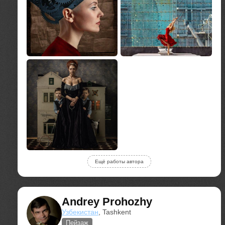
Ещё работы автора
Andrey Prohozhy
Узбекистан
, Tashkent
Пейзаж