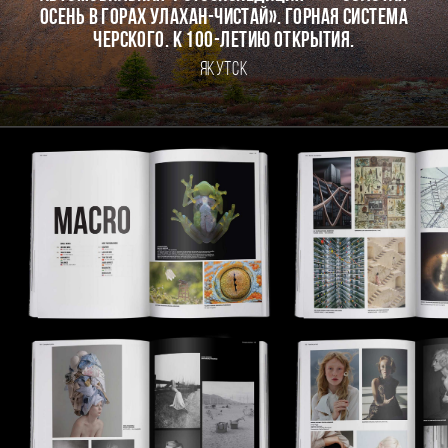
осень в горах Улахан-Чистай». Горная система
Черского. К 100-летию открытия.
Якутск