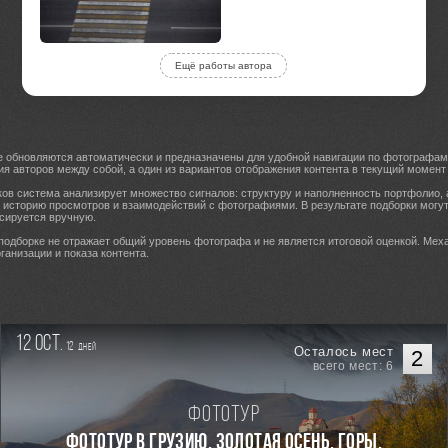
Ещё работы автора
е обновляются автоматически и предназначены для удобной навигации по фотографам
ия авторов между собой, а один из вариантов отображения контента в текущий момент
ов система анализирует множество сигналов: структуру и наполненность портфолио, 
, историю просмотров и взаимодействий с фотографиями. В результате подборки могу
сируется вручную.
 подборке не отражает общий уровень фотографа и не является итоговой оценкой. Мех
ганизации и показа контента.
12 oct.
12
дней
Осталось мест
2
всего мест: 6
Фототур
Фототур в Грузию. Золотая осень. Горы,