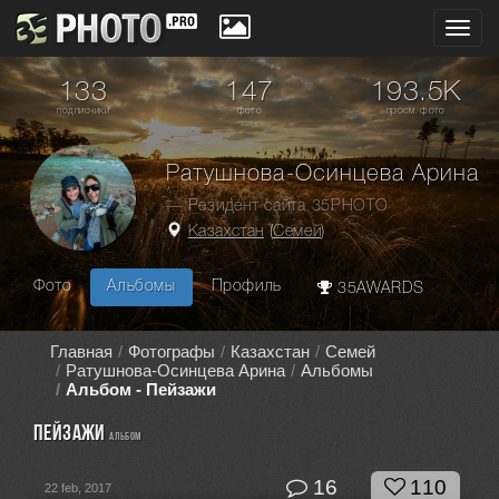
Toggl
navig
133
147
193.5K
подписчики
фото
просм. фото
Ратушнова-Осинцева Арина
— Резидент сайта 35PHOTO
Казахстан
(
Семей
)
Фото
Альбомы
Профиль
35AWARDS
Главная
Фотографы
Казахстан
Семей
Ратушнова-Осинцева Арина
Альбомы
Альбом - Пейзажи
Пейзажи
альбом
16
110
22 feb, 2017