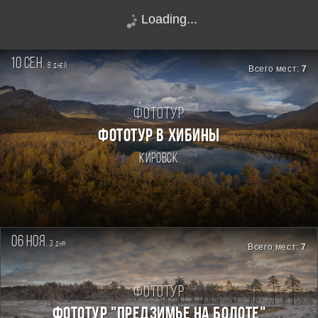
Loading...
10 сен.
8
дней
Всего мест:
7
Фототур
ФОТОТУР В ХИБИНЫ
Кировск
06 ноя.
3
дня
Всего мест:
7
Фототур
ФОТОТУР "ПРЕДЗИМЬЕ НА БОЛОТЕ"