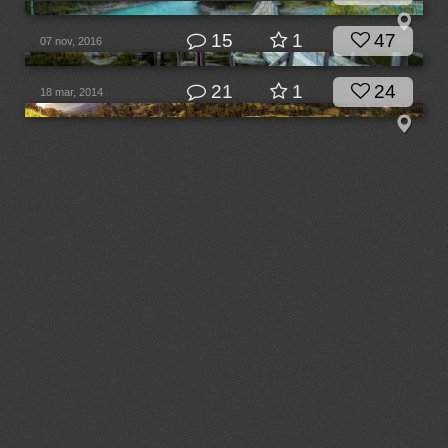
15
1
47
07 nov, 2016
21
1
24
18 mar, 2014