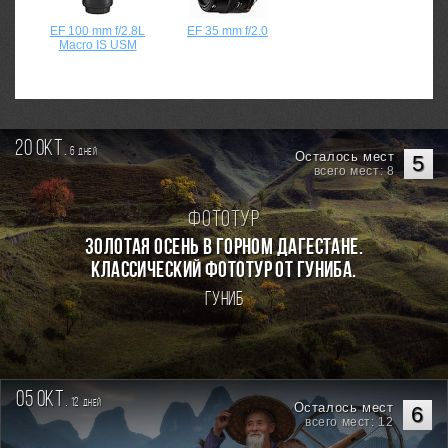
EF 100 mm f/2.8L
EF 35 mm f/2.0
Macro IS USM
20 окт.
6
дней
Осталось мест
5
всего мест: 8
Фототур
Золотая осень в горном Дагестане.
Классический фототур от Гуниба.
Гуниб
05 окт.
12
дней
Осталось мест
6
всего мест: 12