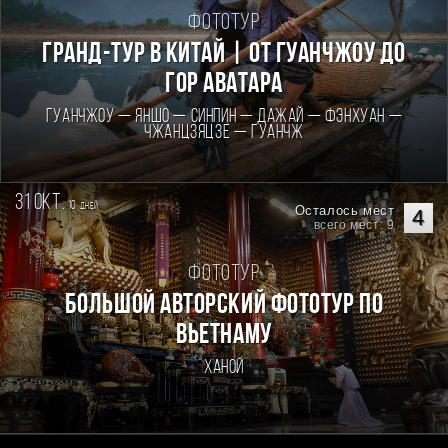
Фототур
Гранд-тур в Китай | От Гуанчжоу до
гор Аватара
Гуанчжоу — Яншо — Синпин — Дажай — Фэнхуан —
Чжанцзяцзе — Гуанчж
31 окт.
10
дней
Осталось мест
4
всего мест: 9
Фототур
Большой авторский фототур по
Вьетнаму
Ханой