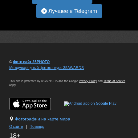
Лучшее в Telegram
©
Фото сайт 35PHOTO
Международный фотоконкурс 35AWARDS
This site is protected by reCAPTCHA and the Google
Privacy Policy
and
Terms of Service
apply.
Фотографии на карте мира
О сайте
|
Помощь
18+