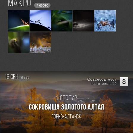
Макро
7 фото
18 сен.
10
дней
Осталось мест
3
всего мест: 10
Фототур
СОКРОВИЩА ЗОЛОТОГО АЛТАЯ
Горно-Алтайск