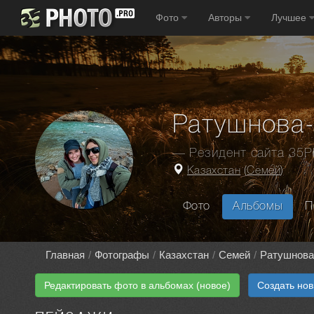
Фото
Авторы
Лучшее
Ратушнова
— Резидент сайта 35
Казахстан
(
Семей
)
Фото
Альбомы
П
Главная
Фотографы
Казахстан
Семей
Ратушнова
Редактировать фото в альбомах (новое)
Создать но