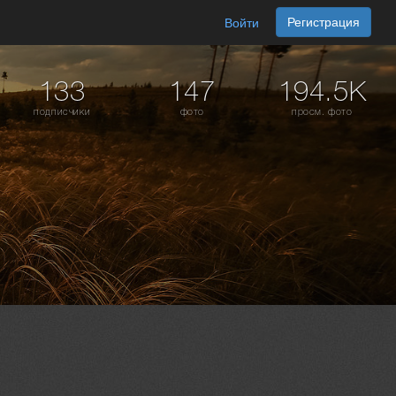
Регистрация
Войти
133
147
194.5K
подписчики
фото
просм. фото