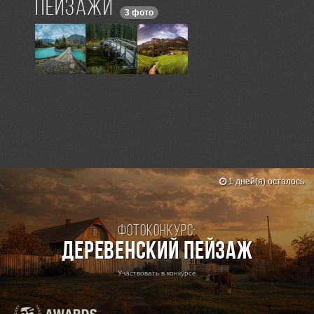
Пейзажи
3 фото
1 дней(я) осталось
Фотоконкурс:
Деревенский пейзаж
Участвовать в конкурсе