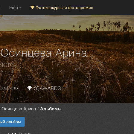
Еще
Фотоконкурсы и фотопремия
-Осинцева Арина
PHOTO
рофиль
35AWARDS
-Осинцева Арина
Альбомы
вый альбом