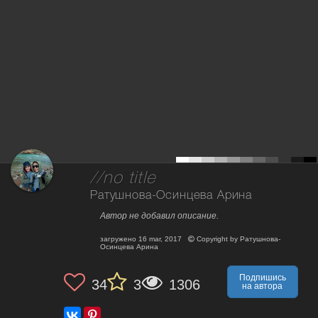
//no title
Ратушнова-Осинцева Арина
Автор не добавил описание.
загружено
16 mar, 2017
Copyright by
Ратушнова-
Осинцева Арина
Подпишись
34
3
1306
на автора