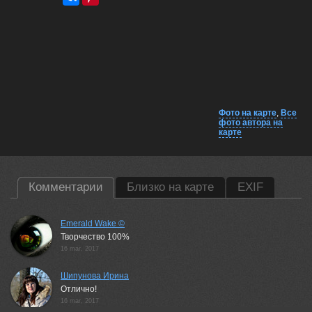
Фото на карте
,
Все
фото автора на
карте
Комментарии
Близко на карте
EXIF
Emerald Wake ©
Творчество 100%
16 mar, 2017
Шипунова Ирина
Отлично!
16 mar, 2017