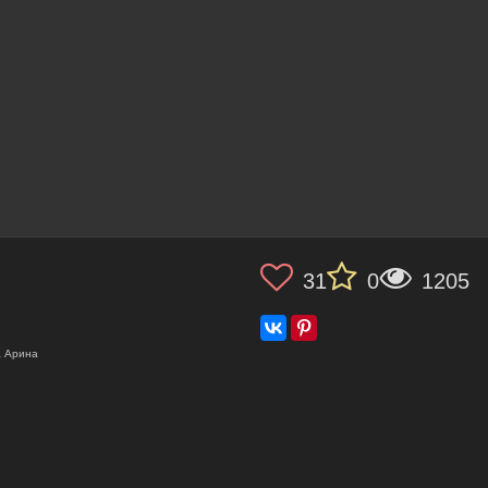
31
0
1205
а Арина