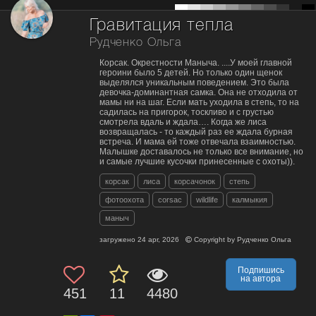
Гравитация тепла
Рудченко Ольга
Корсак. Окрестности Маныча. ....У моей главной
героини было 5 детей. Но только один щенок
выделялся уникальным поведением. Это была
девочка-доминантная самка. Она не отходила от
мамы ни на шаг. Если мать уходила в степь, то на
садилась на пригорок, тоскливо и с грустью
смотрела вдаль и ждала…. Когда же лиса
возвращалась - то каждый раз ее ждала бурная
встреча. И мама ей тоже отвечала взаимностью.
Малышке доставалось не только все внимание, но
и самые лучшие кусочки принесенные с охоты)).
корсак
лиса
корсачонок
степь
фотоохота
corsac
wildlife
калмыкия
маныч
загружено
24 apr, 2026
Copyright by
Рудченко Ольга
Подпишись
на автора
451
11
4480