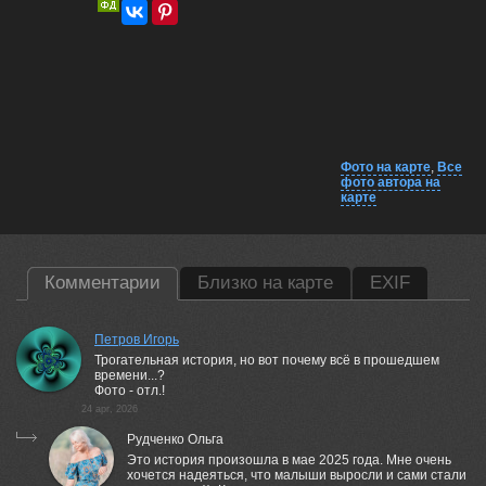
Фото на карте
,
Все
фото автора на
карте
Комментарии
Близко на карте
EXIF
Петров Игорь
Трогательная история, но вот почему всё в прошедшем
времени...?
Фото - отл.!
24 apr, 2026
Рудченко Ольга
Это история произошла в мае 2025 года. Мне очень
хочется надеяться, что малыши выросли и сами стали