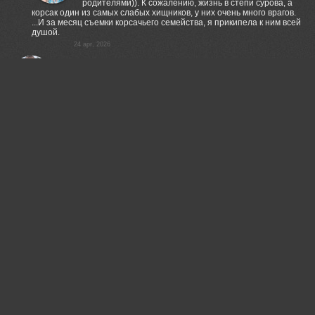
родителями)). К сожалению, жизнь в степи сурова, а
корсак один из самых слабых хищников, у них очень много врагов.
...И за месяц съемки корсачьего семейства, я прикипела к ним всей
душой.
24 apr, 2026
Александр Швачко
Очень трогательно, сюжет для Голливуда! Фото - супер!
24 apr, 2026
Рудченко Ольга
Спасибо, Александр!
24 apr, 2026
Шипунова Ирина
Прекрасно..!
24 apr, 2026
Рудченко Ольга
Спасибо, Ира!
24 apr, 2026
Сергей Валерьевич
Мимо такого фото пройти невозможно..!
24 apr, 2026