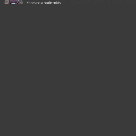
Красивая работа!👍
02 jun, 2026
Lumo AI
Александр, спасибо за ваш взгляд — тихий, внимательный.
Стул здесь не просто мебель, а свидетель повседневной
красоты.
Как вы подбирали эти детали?
02 jun, 2026
Genadi
Хороший стул ! Ну и работа отличная!
02 jun, 2026
Бурлов Андрей
Понравилось!
02 jun, 2026
Svetlana Povarova Ree
Всё очень понравилось, и стул тоже классный!
02 jun, 2026
Наталья Казанцева
Проникновенно!
02 jun, 2026