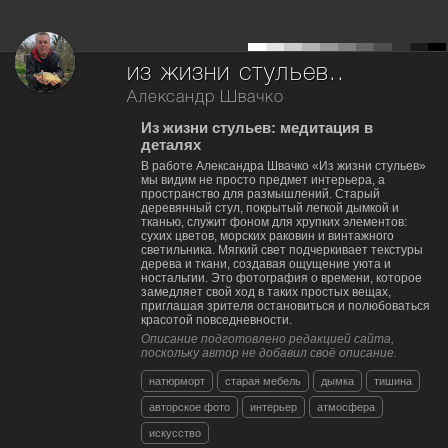
из жизни стульев..
Александр Швачко
Из жизни стульев: медитация в
деталях
В работе Александра Швачко «Из жизни стульев»
мы видим не просто предмет интерьера, а
пространство для размышлений. Старый
деревянный стул, покрытый легкой дымкой и
тканью, служит фоном для хрупких элементов:
сухих цветов, морских раковин и винтажного
светильника. Мягкий свет подчеркивает текстуры
дерева и ткани, создавая ощущение уюта и
ностальгии. Это фотография о времени, которое
замедляет свой ход в таких простых вещах,
приглашая зрителя остановиться и полюбоваться
красотой повседневности.
Описание подготовлено редакцией сайта,
поскольку автор не добавил своё описание.
натюрморт
старая мебель
дымка
тишина
авторское фото
интерьер
атмосфера
искусство