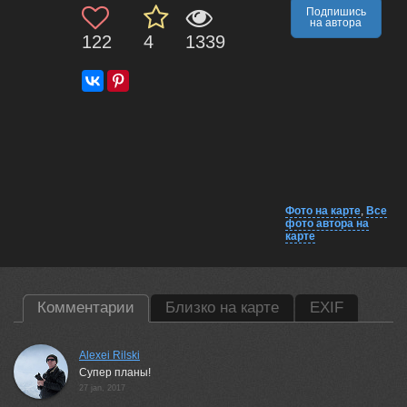
Подпишись
на автора
122
4
1339
Фото на карте
,
Все
фото автора на
карте
Комментарии
Близко на карте
EXIF
Alexei Rilski
Супер планы!
27 jan, 2017