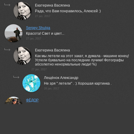
Екатерина Васягина
Рада, что Вам понравилось, Алексей :)
27 jan, 2017
Sergey Shulga
Красота! Свет и цвет...
27 jan, 2017
Екатерина Васягина
Как мы летели на этот закат, я думала - машине конец!
Успели буквально на последние лучики! Фотографы
абсолютно ненормальные люди! %)
27 jan, 2017
Лещёнок Александр
Не зря " летели" . :) Хорошая картинка .
28 jan, 2017
ФЁДОР
Хорошо!
27 jan, 2017
Екатерина Васягина
Спасибо :)
27 jan, 2017