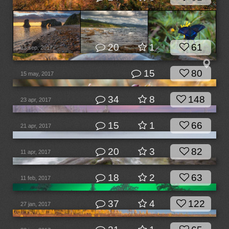
20
1
61
13 sep, 2017
15
80
15 may, 2017
34
8
148
23 apr, 2017
15
1
66
21 apr, 2017
20
3
82
11 apr, 2017
18
2
63
11 feb, 2017
37
4
122
27 jan, 2017