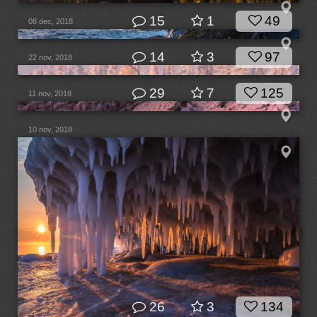
15
1
49
08 dec, 2018
14
3
97
22 nov, 2018
29
7
125
11 nov, 2018
10 nov, 2018
26
3
134