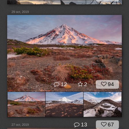
29 oct, 2019
12
2
94
13
67
27 oct, 2019