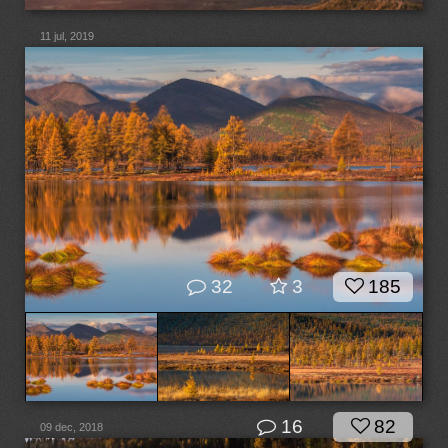
11 jul, 2019
32
3
185
16
82
09 dec, 2018