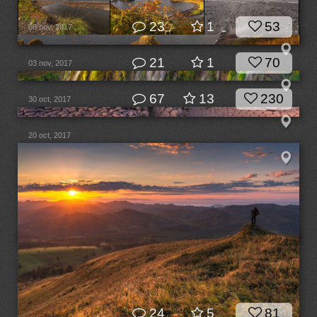
23
1
53
08 nov, 2017
21
1
70
03 nov, 2017
67
13
230
30 oct, 2017
20 oct, 2017
24
5
81