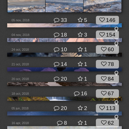
33
5
146
05 nov, 2018
18
3
154
04 nov, 2018
10
1
60
24 oct, 2018
14
1
78
21 oct, 2018
20
1
84
20 oct, 2018
16
67
18 oct, 2018
20
2
113
05 jun, 2018
8
1
62
16 apr, 2018