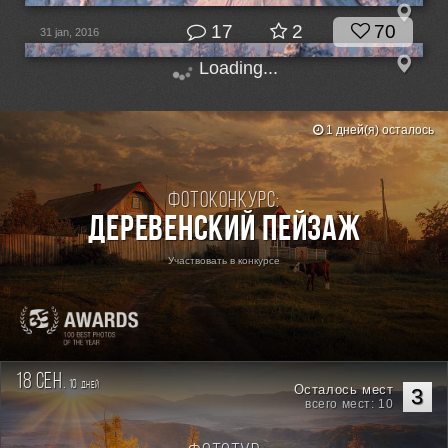
17
2
70
31 jan, 2016
Loading...
1 дней(я) осталось
Фотоконкурс:
Деревенский пейзаж
Участвовать в конкурсе
18 сен.
10
дней
Осталось мест
3
всего мест: 10