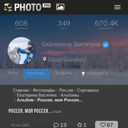
Toggl
navig
608
349
670.4K
подписчики
фото
просм. фото
Екатерина Васягина
— Резидент сайта 35PHOTO
Россия
(
Сортавала
)
Фото
Альбомы
Профиль
35AWARDS
Главная
Фотографы
Россия
Сортавала
Екатерина Васягина
Альбомы
Альбом - Россея, моя Россея...
Россея, моя Россея...
альбом
13
1
97
05 nov, 2019