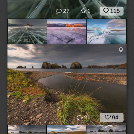
27
1
115
09 nov, 2017
21
94