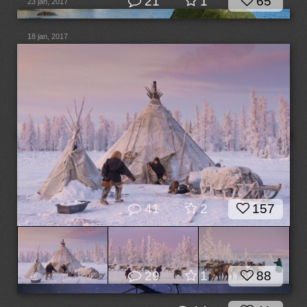
21
1
65
23 jan, 2017
18 jan, 2017
41
2
157
29
1
88
11 jan, 2017