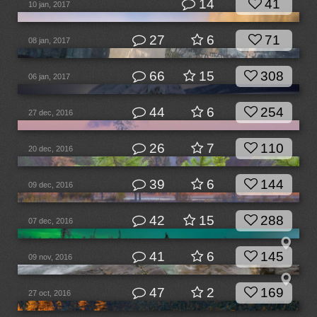
14
41
10 jan, 2017
27
6
71
08 jan, 2017
66
15
308
06 jan, 2017
44
6
254
27 dec, 2016
26
7
110
20 dec, 2016
39
6
144
09 dec, 2016
42
15
288
07 dec, 2016
41
6
145
09 nov, 2016
47
2
169
27 oct, 2016