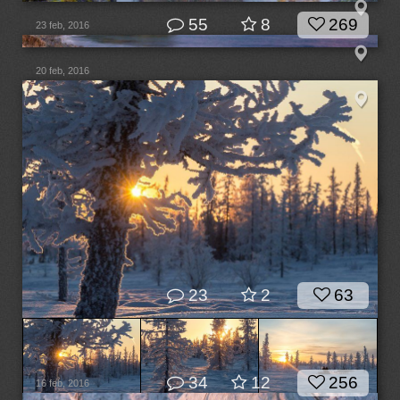
55
8
269
23 feb, 2016
20 feb, 2016
23
2
63
34
12
256
16 feb, 2016