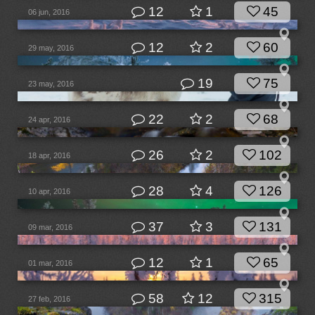
12
1
45
06 jun, 2016
12
2
60
29 may, 2016
19
75
23 may, 2016
22
2
68
24 apr, 2016
26
2
102
18 apr, 2016
28
4
126
10 apr, 2016
37
3
131
09 mar, 2016
12
1
65
01 mar, 2016
58
12
315
27 feb, 2016