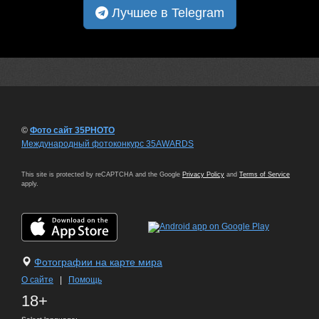
Лучшее в Telegram
©
Фото сайт 35PHOTO
Международный фотоконкурс 35AWARDS
This site is protected by reCAPTCHA and the Google
Privacy Policy
and
Terms of Service
apply.
Фотографии на карте мира
О сайте
|
Помощь
18+