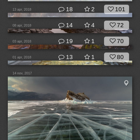
18
2
101
13 apr, 2018
14
4
72
08 apr, 2018
19
1
70
03 apr, 2018
13
1
80
01 apr, 2018
14 nov, 2017