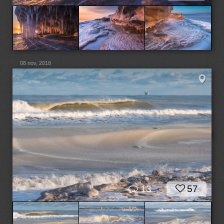
08 nov, 2018
13
57