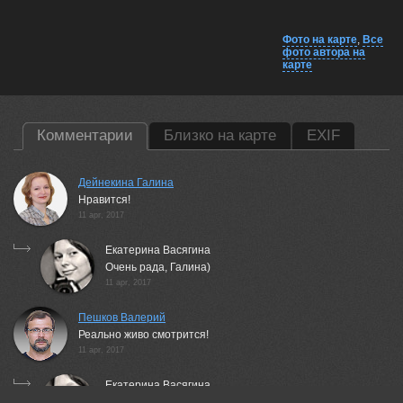
Фото на карте
,
Все
фото автора на
карте
Комментарии
Близко на карте
EXIF
Дейнекина Галина
Нравится!
11 apr, 2017
Екатерина Васягина
Очень рада, Галина)
11 apr, 2017
Пешков Валерий
Реально живо смотрится!
11 apr, 2017
Екатерина Васягина
Спасибо :) Реально скучаю по этим местам...