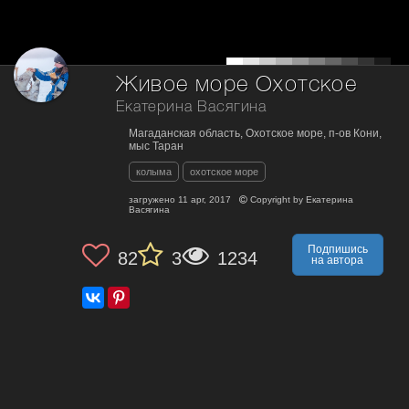
Живое море Охотское
Екатерина Васягина
Магаданская область, Охотское море, п-ов Кони,
мыс Таран
колыма
охотское море
загружено
11 apr, 2017
Copyright by
Екатерина
Васягина
Подпишись
82
3
1234
на автора