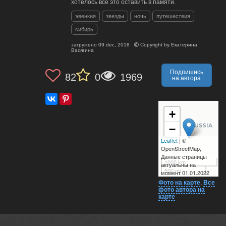
хотелось все это оставить в памяти.
эвенкия
звезды
ночь
путешествия
сибирь
загружено
09 dec, 2018
Copyright by
Екатерина
Васягина
Подпишись
82
0
1969
на автора
+
−
Leaflet
| ©
OpenStreetMap,
Данные страницы
1000 km
актуальны на
500 mi
момент 01.01.2022
Фото на карте
,
Все
фото автора на
карте