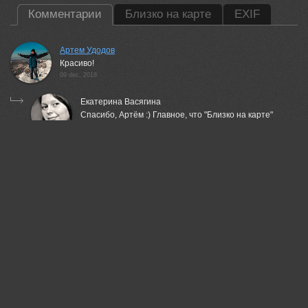
Комментарии
Близко на карте
EXIF
Артем Удодов
Красиво!
09 dec, 2018
Екатерина Васягина
Спасибо, Артём :) Главное, что "Близко на карте"
ничего из других фото не найдено)
09 dec, 2018
АНАТОЛИЙ ДОВЫДЕНКО
Нравится!
09 dec, 2018
Неля Рачкова
Красиво!
09 dec, 2018
Victor Pechenev
Красота!
09 dec, 2018