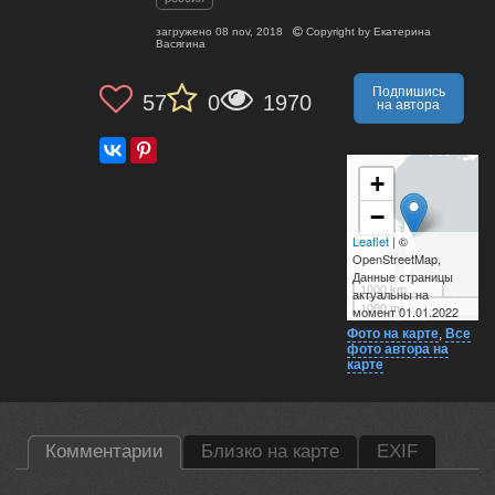
загружено
08 nov, 2018
Copyright by
Екатерина
Васягина
Подпишись
57
0
1970
на автора
+
−
Leaflet
| ©
OpenStreetMap,
Данные страницы
1000 km
актуальны на
1000 mi
момент 01.01.2022
Фото на карте
,
Все
фото автора на
карте
Комментарии
Близко на карте
EXIF