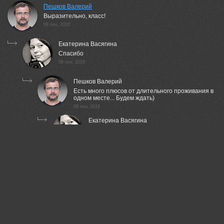
Пешков Валерий
Выразительно, класс!
08 nov, 2018
Екатерина Васягина
Спасибо
08 nov, 2018
Пешков Валерий
Есть много плюсов от длительного проживания в
одном месте... Будем ждать)
08 nov, 2018
Екатерина Васягина
Это точно:) Буду стараться регулярно
выкладывать, ато за последний год ничего и
не показывали толком, а материала вагон)
09 nov, 2018
Вера Ра
Интересно!
08 nov, 2018
КарОл
Нравится серия.)
08 nov, 2018