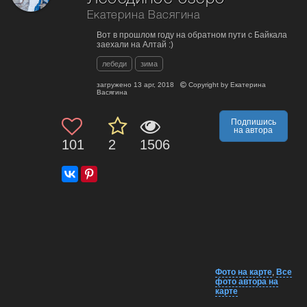
Екатерина Васягина
Вот в прошлом году на обратном пути с Байкала
заехали на Алтай :)
лебеди
зима
загружено
13 apr, 2018
Copyright by
Екатерина
Васягина
Подпишись
на автора
101
2
1506
Фото на карте
,
Все
фото автора на
карте