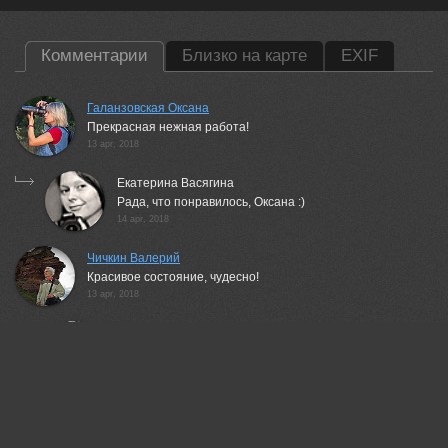
Комментарии
Близко на карте
EXIF
Галанзовская Оксана
Прекрасная нежная работа!
13 apr, 2018
Екатерина Васягина
Рада, что понравилось, Оксана :)
14 apr, 2018
Чичкин Валерий
Красивое состояние, чудесно!
13 apr, 2018
Екатерина Васягина
Спасибо, Валерий :)
15 apr, 2018
Алина Ланкина
Красиво очень!
13 apr, 2018