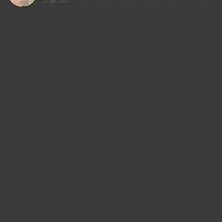
22 apr, 2017
Евгения Левина
Замечательно!
22 apr, 2017
Александр Гвоздь
Замечательный кадр!
22 apr, 2017
Екатерина Васягина
Благодарю, Александр :)
22 apr, 2017
Дейнекина Галина
Отлично!
22 apr, 2017
GaL-Lina
Красивая работа!
22 apr, 2017
Екатерина Васягина
Рада, что понравилось :)