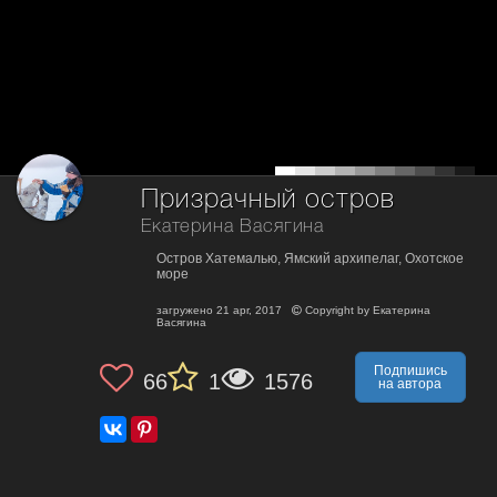
Призрачный остров
Екатерина Васягина
Остров Хатемалью, Ямский архипелаг, Охотское
море
загружено
21 apr, 2017
Copyright by
Екатерина
Васягина
Подпишись
66
1
1576
на автора