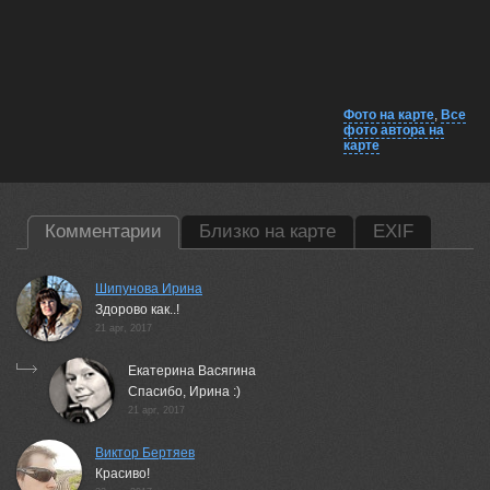
Фото на карте
,
Все
фото автора на
карте
Комментарии
Близко на карте
EXIF
Шипунова Ирина
Здорово как..!
21 apr, 2017
Екатерина Васягина
Спасибо, Ирина :)
21 apr, 2017
Виктор Бертяев
Красиво!