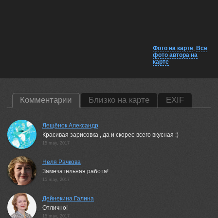
Фото на карте
,
Все
фото автора на
карте
Комментарии
Близко на карте
EXIF
Лещёнок Александр
Красивая зарисовка , да и скорее всего вкусная :)
15 may, 2017
Неля Рачкова
Замечательная работа!
15 may, 2017
Дейнекина Галина
Отлично!
15 may, 2017