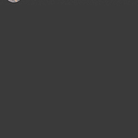
GaL-Lina
Очень красивая работа!
15 may, 2017
Александр Гвоздь
Отлично!
15 may, 2017
Шипунова Ирина
Какая прелесть..!)
15 may, 2017
Виктор Климкин
Красота!
15 may, 2017
Юлия Шустерова
Прелесть Какая!
15 may, 2017
Василий Косивцов
*BRAVO*
16 may, 2017