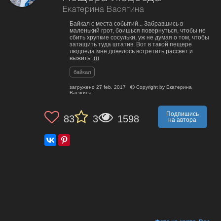
Екатерина Васягина
Байкал с места событий... Забравшись в
маленький грот, боишься повернуться, чтобы не
сбить хрупкие сосульки, уж не думая о том, чтобы
затащить туда штатив. Вот в такой пещере
людоеда мне довелось встретить рассвет и
выжить :)))
байкал
загружено
27 feb, 2017
Copyright by
Екатерина
Васягина
Подпишись
83
3
1598
на автора