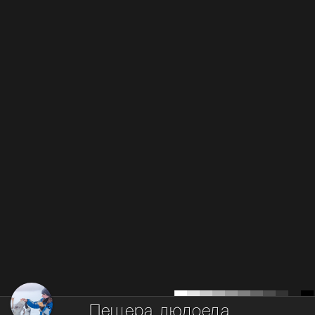
Пещера людоеда