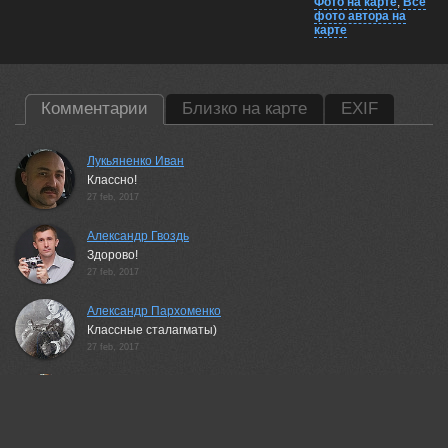
Фото на карте
,
Все
фото автора на
карте
Комментарии
Близко на карте
EXIF
Лукьяненко Иван
Классно!
27 feb, 2017
Александр Гвоздь
Здорово!
27 feb, 2017
Александр Пархоменко
Классные сталагматы)
27 feb, 2017
Вера Ра
Впечатляет!
27 feb, 2017