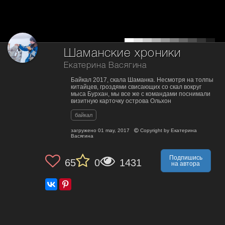
Шаманские хроники
Екатерина Васягина
Байкал 2017, скала Шаманка. Несмотря на толпы
китайцев, гроздями свисающих со скал вокруг
мыса Бурхан, мы все же с командами поснимали
визитную карточку острова Ольхон
байкал
загружено
01 may, 2017
Copyright by
Екатерина
Васягина
Подпишись
65
0
1431
на автора