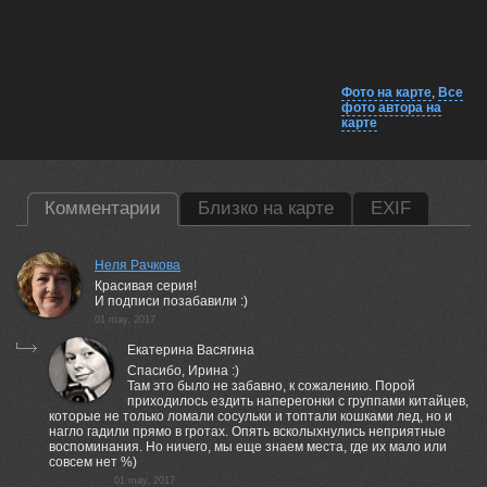
Фото на карте
,
Все
фото автора на
карте
Комментарии
Близко на карте
EXIF
Неля Рачкова
Красивая серия!
И подписи позабавили :)
01 may, 2017
Екатерина Васягина
Спасибо, Ирина :)
Там это было не забавно, к сожалению. Порой
приходилось ездить наперегонки с группами китайцев,
которые не только ломали сосульки и топтали кошками лед, но и
нагло гадили прямо в гротах. Опять всколыхнулись неприятные
воспоминания. Но ничего, мы еще знаем места, где их мало или
совсем нет %)
01 may, 2017