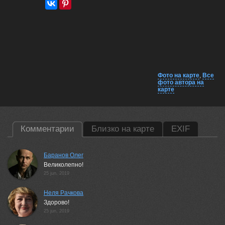
Фото на карте
,
Все
фото автора на
карте
Комментарии
Близко на карте
EXIF
Баранов Олег
Великолепно!
25 jun, 2019
Неля Рачкова
Здорово!
25 jun, 2019