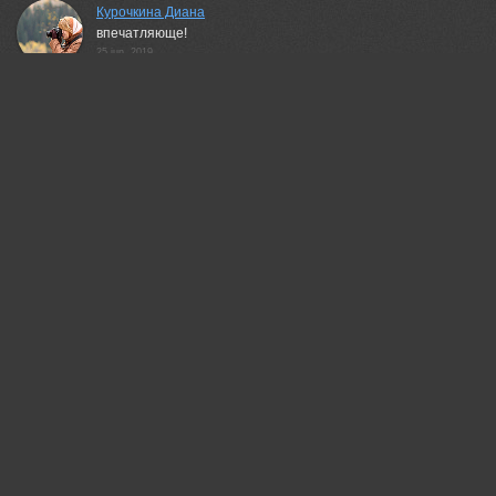
Курочкина Диана
впечатляюще!
25 jun, 2019
Денис Лукьяненко
Отлично!
25 jun, 2019
Valeriy Sheykin
Занавес из облаков
25 jun, 2019
Екатерина Васягина
Облако было похоже на нечто инопланетное,
протягивающее тощие ручконки к байкальскому
острову)
25 jun, 2019
Дейнекина Галина
Красиво!
25 jun, 2019
Гори Василий
Красивая работа!
25 jun, 2019