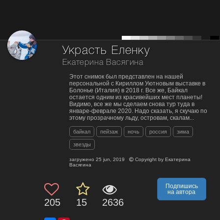
Украсть Еленку
Екатерина Васягина
Этот снимок был представлен на нашей
персональной с Кириллом Уютновым выставке в
Болонье (Италия) в 2018 г. Все же, Байкал
остается одним из красивейших мест планеты!
Видимо, все же мы сделаем снова тур туда в
январе-феврале 2020. Надо сказать, я скучаю по
этому прозрачному льду, островам, скалам...
байкал
пейзаж
ночь
россия
зима
звезды
загружено
25 jun, 2019
Copyright by
Екатерина
Васягина
Подпишись
на автора
205
15
2636