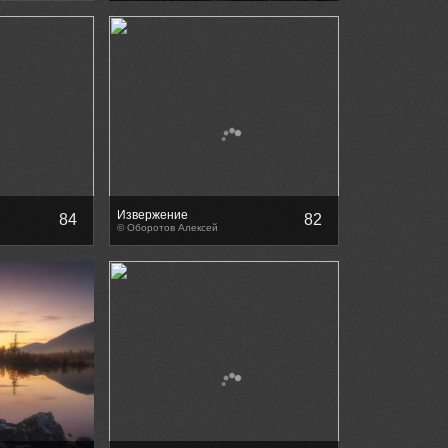
Извержение
84
82
© Оборотов Алексей