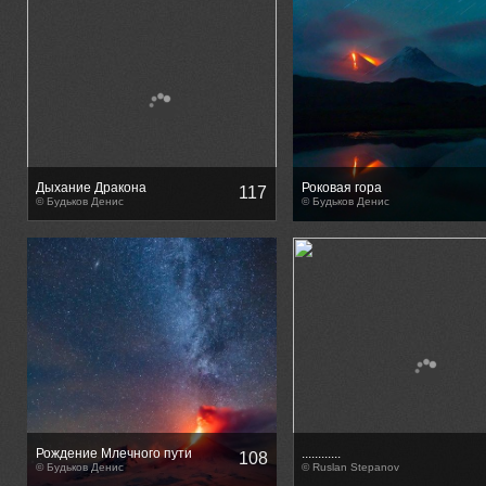
Дыхание Дракона
Роковая гора
117
© Будьков Денис
© Будьков Денис
Рождение Млечного пути
............
108
© Будьков Денис
© Ruslan Stepanov