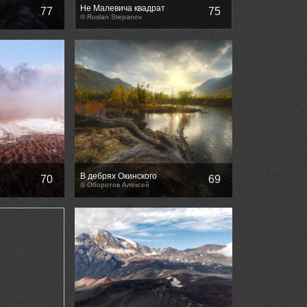
Не Малевича квадрат
77
75
© Ruslan Stepanov
В дебрях Окинского
70
69
© Оборотов Алексей