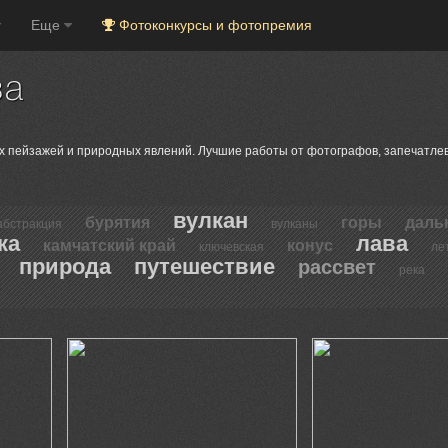
Еще
Фотоконкурсы и фотопремия
ва
х пейзажей и природных явлений. Лучшие работы от фотографов, запечатлев
вулкан
бурятия
горы
даль
абстракция
вулканы
ка
лава
камчатский край
конус
ключевская
ле
природа
путешествие
рассвет
река