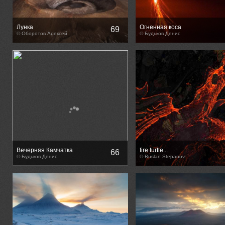
Лунка
Огненная коса
69
© Оборотов Алексей
© Будьков Денис
Вечерняя Камчатка
fire turtle...
66
© Будьков Денис
© Ruslan Stepanov