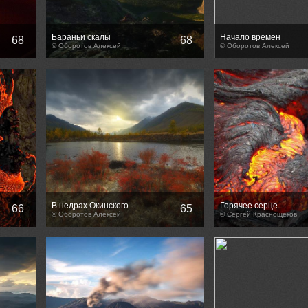
Бараньи скалы
Начало времен
68
68
© Оборотов Алексей
© Оборотов Алексей
В недрах Окинского
Горячее серце
66
65
© Оборотов Алексей
© Сергей Краснощёков