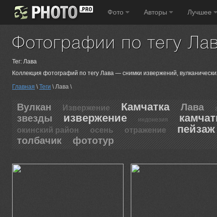
Фото
Авторы
Лучшее
Фотографии по тегу Ла
Тег: Лава
Коллекция фотографий по тегу Лава — снимки извержений, вулканически
Главная
\
Теги
\ Лава \
Камчатка
Вулкан
Лава
Извержение
извержение
камчат
звезды
индонезия
пейзаж
окинский район
осень
отражение
толбачик
фототур