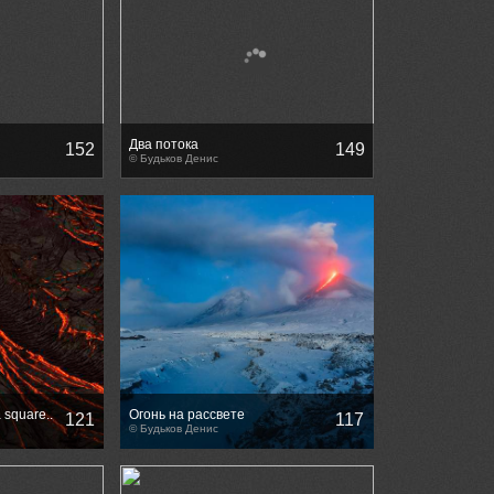
Два потока
152
149
© Будьков Денис
 square..
Огонь на рассвете
121
117
© Будьков Денис