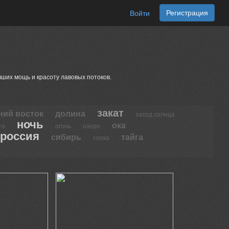
Регистрация
Войти
ших мощь и красоту лавовых потоков.
закат
ний восток
долина
заход солнца
ночь
ока
то
огонь
озеро
россия
сибирь
тайга
сопка