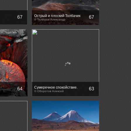
Острый и плоский Толбачик
67
67
© Телешов Александр
Сумеречное спокойствие.
64
63
© Оборотов Алексей