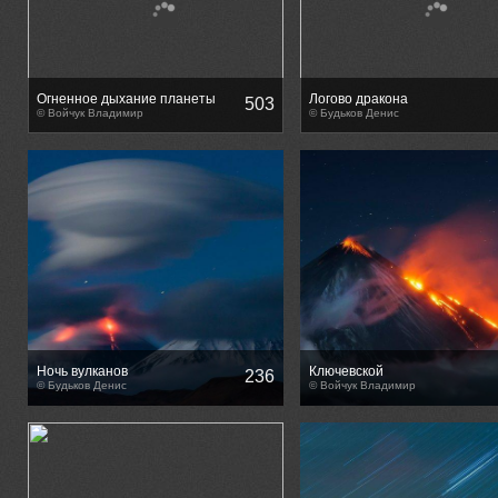
Огненное дыхание планеты
Логово дракона
503
© Войчук Владимир
© Будьков Денис
Ночь вулканов
Ключевской
236
© Будьков Денис
© Войчук Владимир