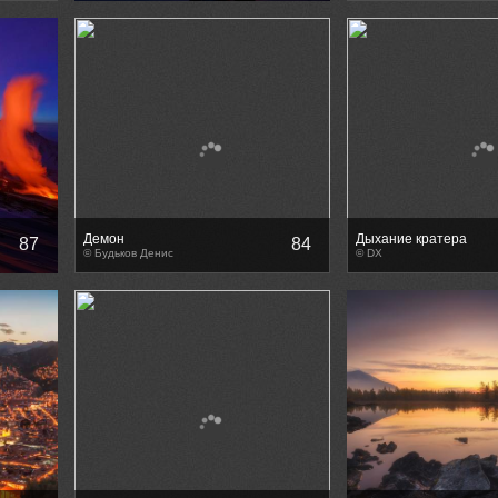
Демон
Дыхание кратера
87
84
© Будьков Денис
© DX