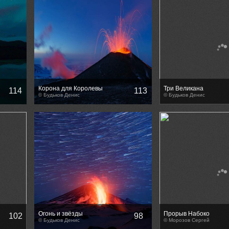
Корона для Королевы
Три Великана
114
113
© Будьков Денис
© Будьков Денис
Огонь и звёзды
Прорыв Набоко
102
98
© Будьков Денис
© Морозов Сергей