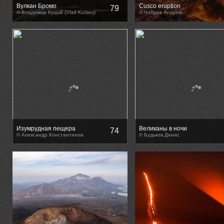
Вулкан Бромо
Cusco eruption
79
© Владимир Куцый (Vlad Kutsey)
© Чабров Андрей
Изумрудная пещера
Великаны в ночи
74
© Александр Константинов
© Будьков Денис