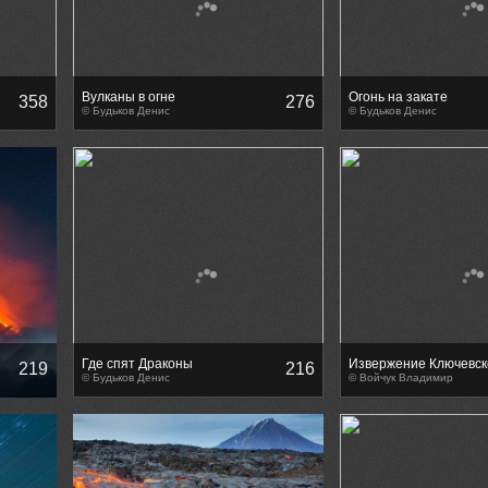
Вулканы в огне
Огонь на закате
358
276
© Будьков Денис
© Будьков Денис
Где спят Драконы
Извержение Ключевск
219
216
© Будьков Денис
© Войчук Владимир