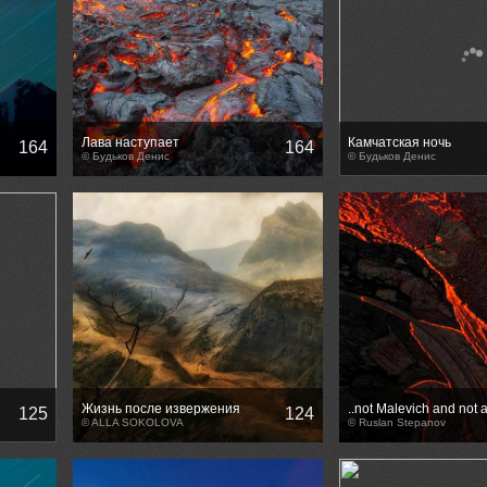
Лава наступает
Камчатская ночь
164
164
© Будьков Денис
© Будьков Денис
Жизнь после извержения
..not Malevich and not a
125
124
© ALLA SOKOLOVA
© Ruslan Stepanov