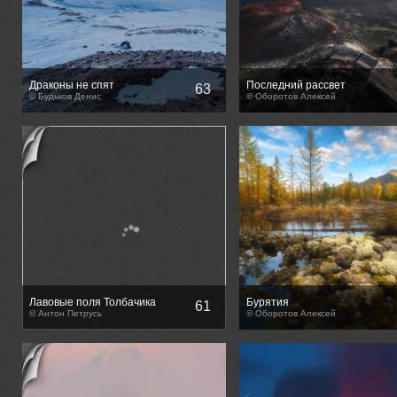
Драконы не спят
Последний рассвет
63
© Будьков Денис
ксеноморфа
© Оборотов Алексей
Лавовые поля Толбачика
Бурятия
61
© Антон Петрусь
© Оборотов Алексей