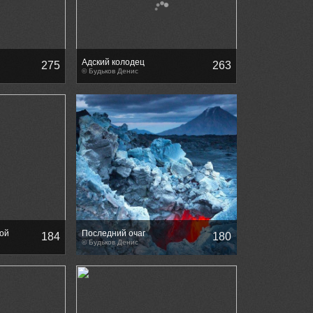
Адский колодец
275
263
© Будьков Денис
ой
Последний очаг
184
180
© Будьков Денис