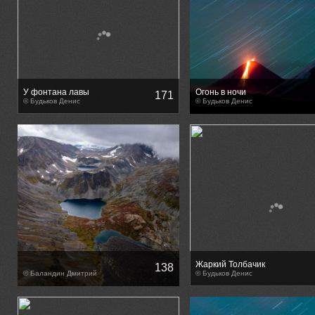
У фонтана лавы
Огонь в ночи
171
© Будьков Денис
© Будьков Денис
Жаркий Толбачик
138
© Баландин Дмитрий
© Будьков Денис