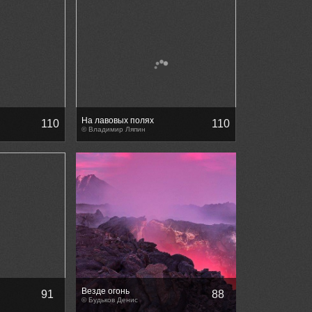
На лавовых полях
110
110
© Владимир Ляпин
Везде огонь
91
88
© Будьков Денис