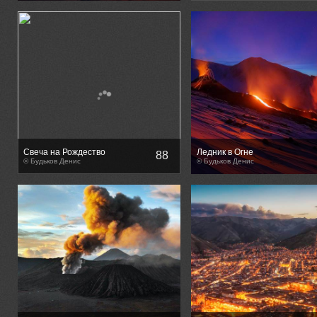
Свеча на Рождество
Ледник в Огне
88
© Будьков Денис
© Будьков Денис