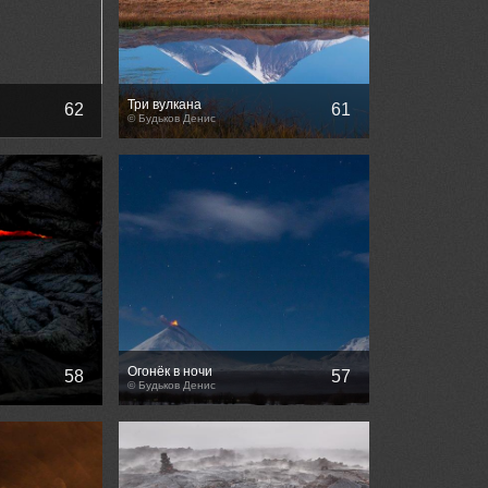
Три вулкана
62
61
ение
© Будьков Денис
Огонёк в ночи
58
57
© Будьков Денис