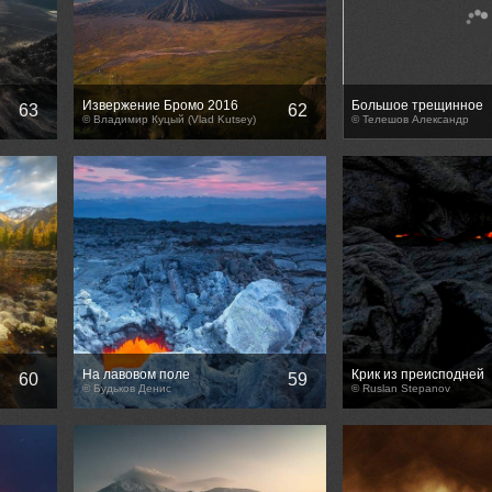
Извержение Бромо 2016
Большое трещинное
63
62
© Владимир Куцый (Vlad Kutsey)
Толбачинское изверж
© Телешов Александр
На лавовом поле
Крик из преисподней
60
59
© Будьков Денис
© Ruslan Stepanov