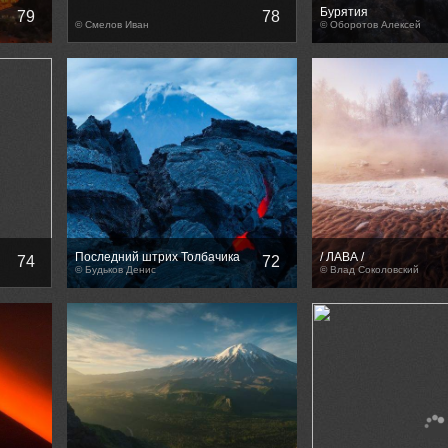
Бурятия
79
78
© Смелов Иван
© Оборотов Алексей
Последний штрих Толбачика
/ ЛАВА /
74
72
© Будьков Денис
© Влад Соколовский