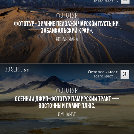
всего мест: 6
Фототур
Фототур «Зимние пейзажи Чарской пустыни.
Забайкальский край».
Новая Чара
30 sep.
13
дней
Осталось мест
3
всего мест: 5
Фототур
Осенний джип-фототур Памирский Тракт —
Восточный Памир плюс.
Душанбе