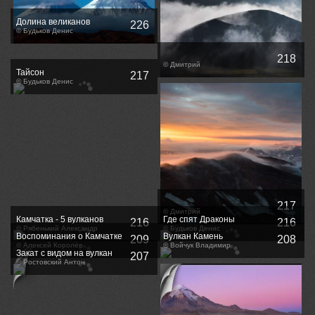
Долина великанов
226
© Будьков Денис
218
© Дмитрий
Тайсон
217
© Будьков Денис
217
© Дмитрий
Камчатка - 5 вулканов
Где спят Драконы
216
216
© Рябенький Александр
© Будьков Денис
Воспоминания о Камчатке
Вулкан Камень
209
208
© Алексей Королёв
© Войчук Владимир
Закат с видом на вулкан
207
© Ростовский Антон