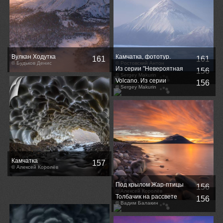
Вулкан Ходутка
Камчатка, фототур.
161
161
© Будьков Денис
© Ростовский Антон
Из серии "Невероятная
156
Камчатка"...
© Sergey Makurin
Volcano. Из серии
156
"Невероятная Камчатка"
© Sergey Makurin
Камчатка
157
© Алексей Королёв
Под крылом Жар-птицы
156
© Алексей Королёв
Толбачик на рассвете
156
© Вадим Балакин