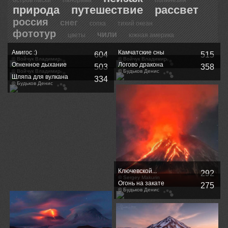
остров пасхи
панорама
полинезия
природа
путешествие
рассвет
россия
снег
сопка
тихий океан
фототур
чили
цветы
южная америка
Амигос :)
Камчатские сны
604
515
© Войчук Владимир
© Войчук Владимир
Огненное дыхание
Логово дракона
503
358
планеты
© Войчук Владимир
© Будьков Денис
Шляпа для вулкана
334
© Будьков Денис
Ключевской...
292
© Sergey Makurin
Огонь на закате
275
© Будьков Денис