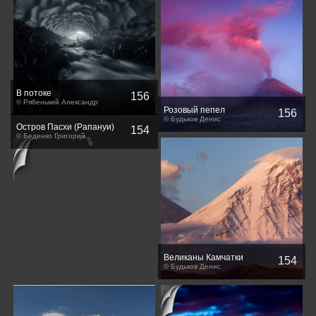
В потоке
156
© Рябенький Александр
Розовый пепел
156
© Будьков Денис
Остров Пасхи (Рапануи)
154
© Беденко Григорий
Великаны Камчатки
154
© Будьков Денис