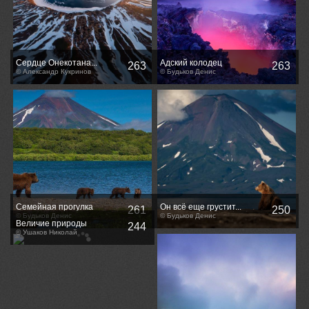
Сердце Онекотана...
Адский колодец
263
263
© Александр Кукринов
© Будьков Денис
Семейная прогулка
Он всё еще грустит...
261
250
© Будьков Денис
© Будьков Денис
Величие природы
244
© Ушаков Николай