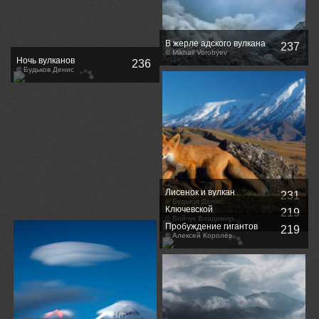
В жерле адского вулкана
237
© Mikhail Vorobyev
Ночь вулканов
236
© Будьков Денис
Лисенок и вулкан
231
© Будьков Денис
Ключевской
219
© Войчук Владимир
Пробуждение гигантов
219
© Алексей Королёв