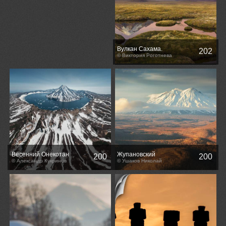
Вулкан Сахама.
202
© Виктория Роготнева
Весенний Онекотан
Жупановский
200
200
© Александр Кукринов
© Ушаков Николай