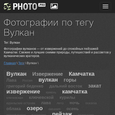
Toggl
navig
Фотографии по тегу
Вулкан
Тег: Вулкан
Фотографии вулканов — от извержений до спокойных пейзажей
Камчатки. Свежие и лучшие снимки природы, путешествий и рассветов у
вулканических кратеров.
Главная
\
Теги
\ Вулкан \
Вулкан
Камчатка
Извержение
вулкан
горы
Лава
Россия
закат
григорий беденко
дальний восток
извержение
камчатка
камень
ключевской
курилы
ключевская
лава
ночь
курильские острова
лето
оceania
озеро
облака
осень
океания
пейзаж