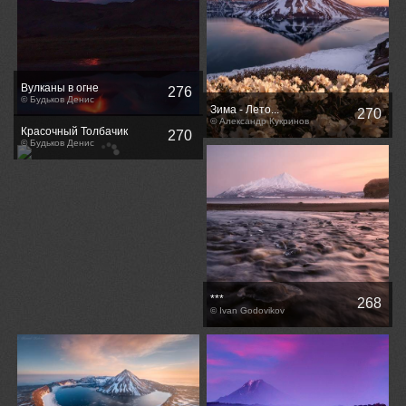
Вулканы в огне
276
© Будьков Денис
Зима - Лето...
270
© Александр Кукринов
Красочный Толбачик
270
© Будьков Денис
***
268
© Ivan Godovikov