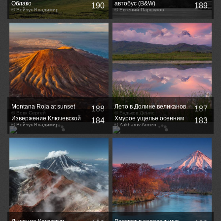
Облако
автобус (B&W)
190
189
© Войчук Владимир
© Евгений Паршуков
Montana Roja at sunset
Лето в Долине великанов
188
187
© Вовк Сергей
© Будьков Денис
Извержение Ключевской
Хмурое ущелье осенним
184
183
© Войчук Владимир
утром
© Zakharov Armen