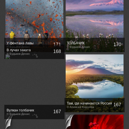
У фонтана лавы
ТОЛБАЧИК
171
170
© Будьков Денис
© Будьков Денис
В лучах заката
168
© Будьков Денис
Там, где начинается Россия
167
© Алексей Королёв
Вулкан толбачик
167
© Будьков Денис