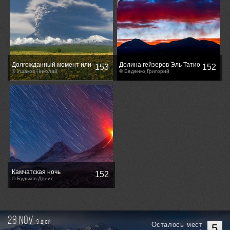
Долгожданный момент или
Долина гейзеров Эль Татио
153
152
Ключевская проснулась.
© Ушаков Николай
(Чили)
© Беденко Григорий
Камчатская ночь
152
© Будьков Денис
28 nov.
9
дней
Осталось мест
5