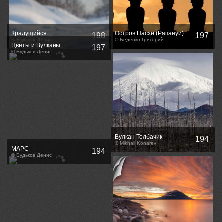
Крадущийся
Остров Пасхи (Рапануи)
198
197
© Будьков Денис
часть 3
© Беденко Григорий
Цветы и Вулканы
197
© Будьков Денис
Вулкан Толбачик
194
© Mikhail Konarev
МАРС
194
© Будьков Денис