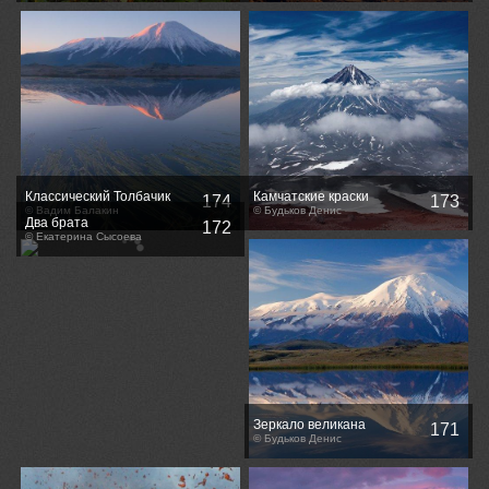
Классический Толбачик
Камчатские краски
174
173
© Вадим Балакин
© Будьков Денис
Два брата
172
© Екатерина Сысоева
Зеркало великана
171
© Будьков Денис