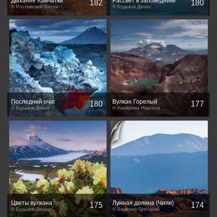
Дыхание Камчатки
Рассвет в заповеднике
182
180
© Ростовский Антон
© Будьков Денис
Последний очаг
Вулкан Горелый
180
177
© Будьков Денис
© Кахарова Наргиза
Цветы вулкана
Лунная долина (Чили)
175
174
© Будьков Денис
© Беденко Григорий