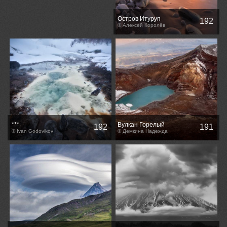
Остров Итуруп
192
© Алексей Королёв
***
Вулкан Горелый
192
191
© Ivan Godovikov
© Демкина Надежда