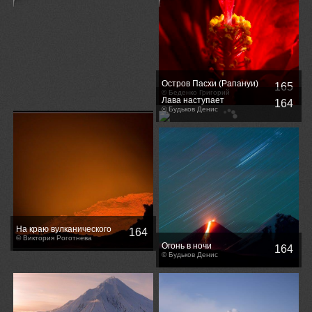
Остров Пасхи (Рапануи)
165
часть 2
© Беденко Григорий
Лава наступает
164
© Будьков Денис
На краю вулканического
164
кратера Эрта Але...
© Виктория Роготнева
Огонь в ночи
164
© Будьков Денис