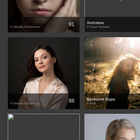
Ангелина
91
© Natalia Kholodova
© Саня Тупикин
Весенняя Мари
88
© Natalia Kholodova
© Kirill