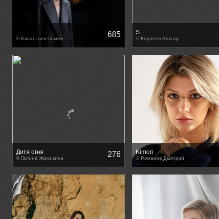
S
685
© Евлантьев Семен
© Корнеев Виктор
Дитя огня
Kimori
276
© Галина Жижикина
© Романов Дмитрий