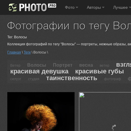
Фото
Авторы
Лучшее
Фотографии по тегу Во
Тег: Волосы
Коллекция фотографий по тегу "Волосы" — портреты, нежные образы, акц
Главная
\
Теги
\ Волосы \
взгл
Волосы
Портрет
весна
Ветер
ветер
красивая девушка
красивые губы
таинственность
ф
силуэт
студия
фотограф