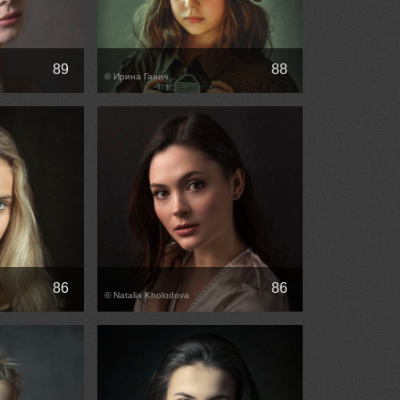
89
88
© Ирина Ганич
86
86
© Natalia Kholodova