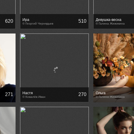
Ира
Девушка-весна
620
510
© Георгий Чернядьев
© Галина Жижикина
Настя
Ольга
271
270
© Ковалёв Иван
© Галина Жижикина