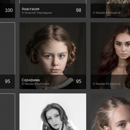
Анастасия
100
98
© Георгий Чернядьев
© Natalia Kholodova
Серафима
95
95
© Natalia Kholodova
© Natalia Kholodova