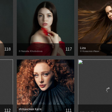
Liza
118
117
© Natalia Kholodova
© Ковалев Иван
Испанская Катя
112
111