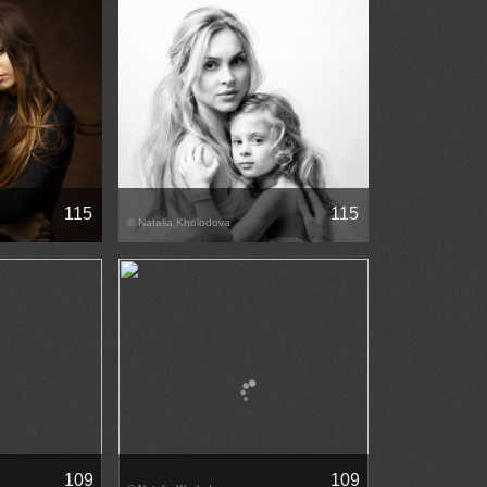
115
115
© Natalia Kholodova
109
109