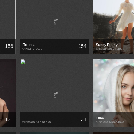
Полина
Sunny Bunny
156
154
© Иван Лосев
© Васильев Андрей
Elina
131
131
© Natalia Kholodova
© Natalia Kholodova