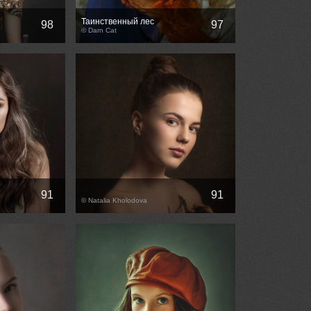
Таинственный лес
98
97
© Darn Cat
91
91
© Natalia Kholodova