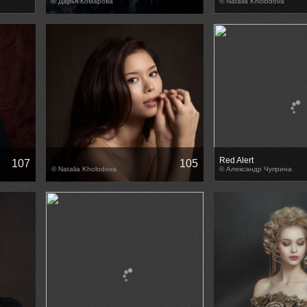
© Дарья Комарова
© Natalia Kholodova
Red Alert
107
105
© Natalia Kholodova
© Александр Чуприна