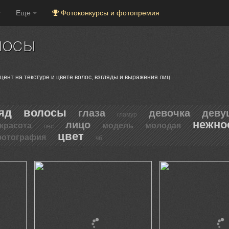
Еще
Фотоконкурсы и фотопремия
лосы
ент на текстуре и цвете волос, взгляды и выражения лиц.
яд
волосы
глаза
девочка
деву
гламур
нежно
лицо
красота
модель
молодая
лес
цвет
отография
чб