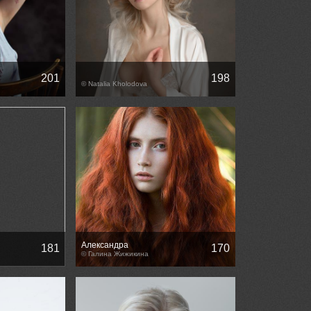
201
198
© Natalia Kholodova
Александра
181
170
© Галина Жижикина