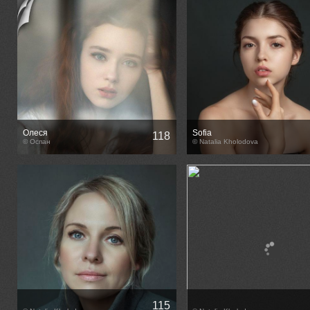
Олеся
Sofia
118
© Оспан
© Natalia Kholodova
115