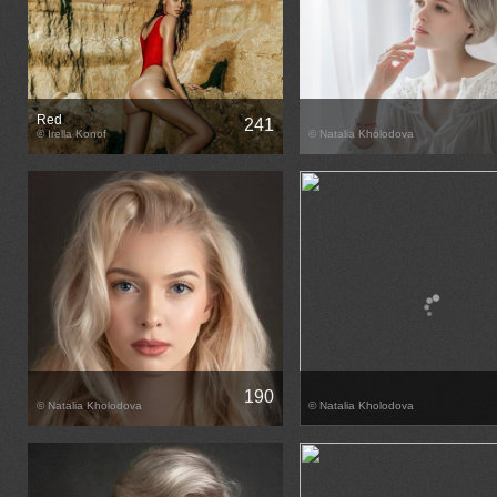
Red
241
© Irella Konof
© Natalia Kholodova
190
© Natalia Kholodova
© Natalia Kholodova