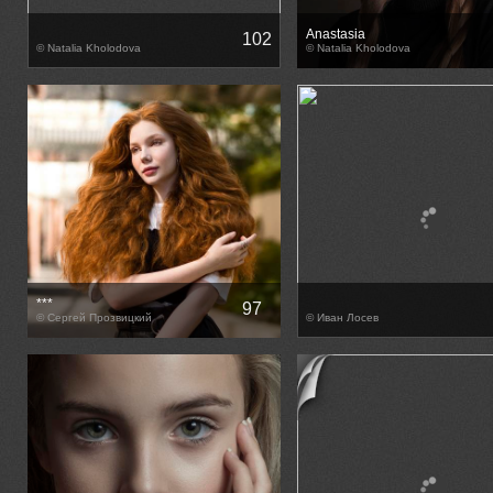
Anastasia
102
© Natalia Kholodova
© Natalia Kholodova
***
97
© Сергей Прозвицкий
© Иван Лосев