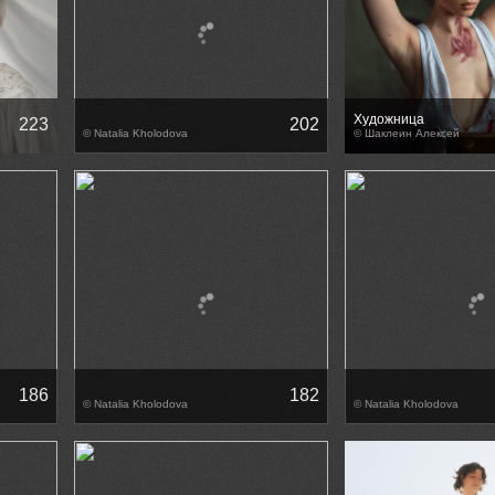
Художница
223
202
© Natalia Kholodova
© Шаклеин Алексей
186
182
© Natalia Kholodova
© Natalia Kholodova