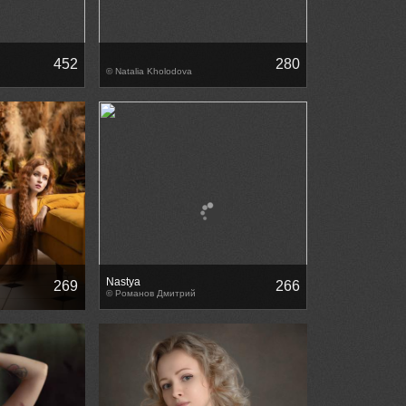
452
280
© Natalia Kholodova
Nastya
269
266
© Романов Дмитрий