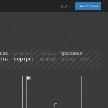
Регистрация
Войти
шка
красивая
женский портрет
женщина
сть
портрет
природа
рыжая
свет