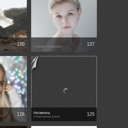
150
137
© Natalia Kholodova
Несмеяна
126
125
© Екатерина Сигат