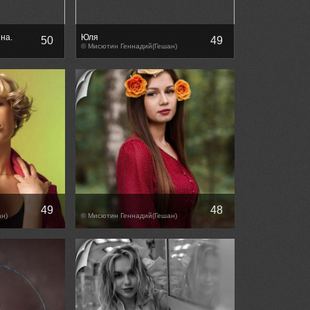
на.
Юля
50
49
© Мисютин Геннадий(Гешан)
49
48
н)
© Мисютин Геннадий(Гешан)