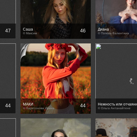
Саша
Диана
47
46
© Максим
© Попова Валентина
МАКИ
Нежность или отчаян
44
44
© Харитонова Ирина
© Ольга Антанайтене