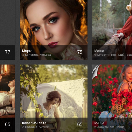
Марго
Маша
77
75
© Кристина Копьева
© Мисютин Геннадий(Геша
Капельки лета
МАКИ
65
65
© Наталья Русских
© Харитонова Ирина