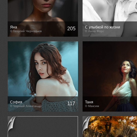
Яна
С улыбкой по жизни
205
© Георгий Чернядьев
© Анна Форс
София
Таня
117
© Чорный Александр
© Максим