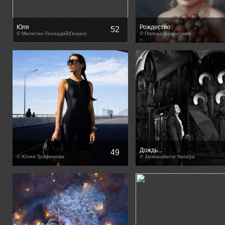
Юля
Рождество
52
© Мисютин Геннадий(Гешан)
© Попова Валентина
Дождь...
49
© Юлия Трофимова
© Jankauskene Natalya