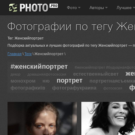
Фото
Авторы
Лучшее
Фотографии по тегу Же
Тег: Женскийпортрет
Подборка актуальных и лучших фотографий по тегу Женскийпортрет — пор
Главная
\
Теги
\ Женскийпортрет \
#женскийпортрет
#женскийпортрет #будуарнаяфот
же
естественныйсвет
декор
домашняяфотосессия
портрет
монохром
ню
портретнаясъемк
ф
фотографкиїв
фотографукраина
фотосесия