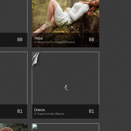
Лера
88
88
© Мисютин Геннадий(Гешан)
Олеся.
81
81
© Харитонова Ирина