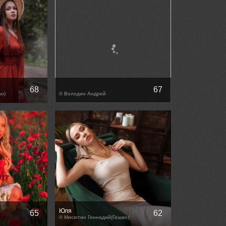
68
67
н)
© Володин Андрей
Юля
65
62
© Мисютин Геннадий(Гешан)