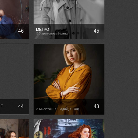
МЕТРО
46
45
© Харитонова Ирина
ие
44
43
© Мисютин Геннадий(Гешан)