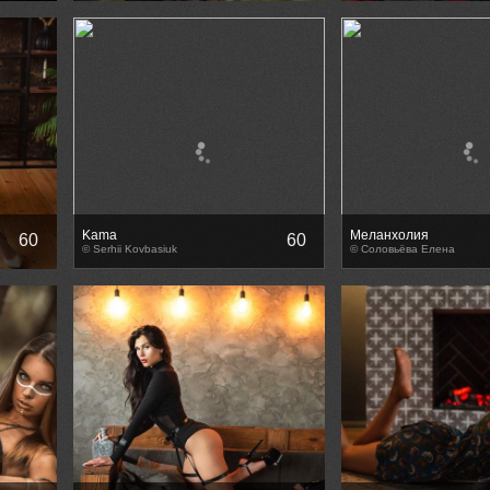
Kama
Меланхолия
60
60
© Serhii Kovbasiuk
© Соловьёва Елена