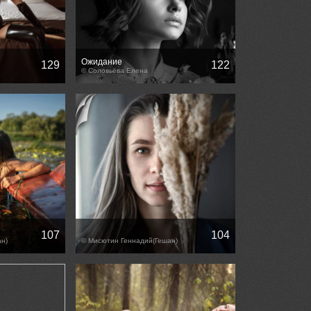
Ожидание
129
122
© Соловьёва Елена
107
104
н)
© Мисютин Геннадий(Гешан)