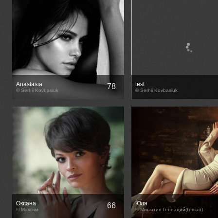
Anastasia
test
78
© Serhii Kovbasiuk
© Serhii Kovbasiuk
Оксана
Юля
66
© Максим
© Мисютин Геннадий(Гешан)