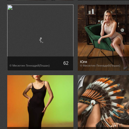
Юля
62
© Мисютин Геннадий(Гешан)
© Мисютин Геннадий(Гешан)