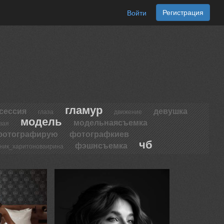
Регистрация
Войти
гламур
сессия
девушка
глаза
движение
модель
модельнаясъемка
вая
фотографирую
фотографкиев
чб
фэшнсъемка
ник_харитоноваирина