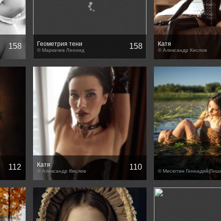
Геометрия тени
Катя
158
158
© Маркачев Леонид
© Александр Кислов
Катя
112
110
© Александр Кислов
© Мисютин Геннадий(Геша