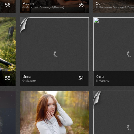
Мария
Соня
56
55
© Мисютин Геннадий(Гешан)
© Мисютин Геннадий(Геша
Инна
Катя
55
54
© Максим
© Максим