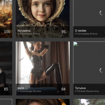
Катерина
О любви
100
95
© Соловьёва Елена
© Соловьёва Елена
Катя
Татьяна
85
84
© Александр Кислов
© Попова Валентина