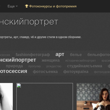
Еще
Фотоконкурсы и фотопремия
нскийпортрет
треты, арт, гламур, чб и другие стили в одном сборнике.
арт
fashionфотограф
белье
бельефото
осессия
нскийпортрет
женщина
историческийпортрет
краси
а
природа
студийнаясъемка
прогулка
рождество
отосессия
фотосъемка
фотоукраїна
фотохудож