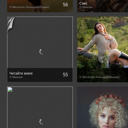
Скво
56
© Мисютин Геннадий(Гешан)
© Максим
Читайте книги
55
© Максим
© Мисютин Геннадий(Гешан)