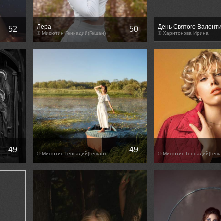
Лера
День Святого Валенти
52
50
© Мисютин Геннадий(Гешан)
© Харитонова Ирина
49
49
© Мисютин Геннадий(Гешан)
© Мисютин Геннадий(Геша