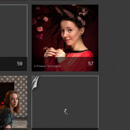
59
57
© Роман Третьяков