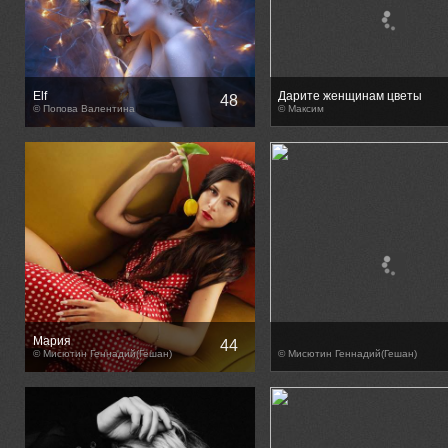
Elf
Дарите женщинам цветы
48
© Попова Валентина
© Максим
Мария
44
© Мисютин Геннадий(Гешан)
© Мисютин Геннадий(Гешан)