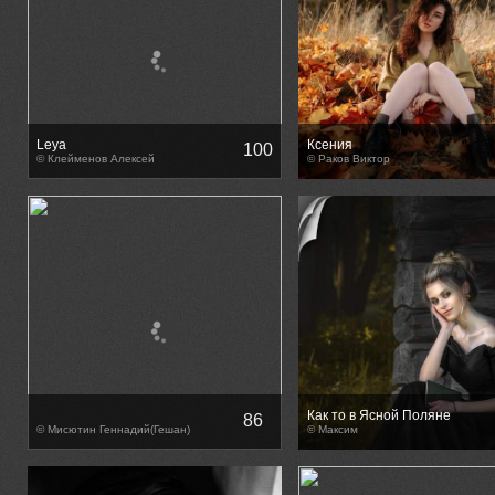
Leya
Ксения
100
© Клейменов Алексей
© Раков Виктор
Как то в Ясной Поляне
86
© Мисютин Геннадий(Гешан)
© Максим