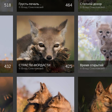
Грусть-печаль ..
Степной дозор
518
464
© Влад Соколовский
© Влад Соколовский
СТРАСТИ-МОРДАСТИ
Время открытий
432
425
© Влад Соколовский
© Влад Соколовский