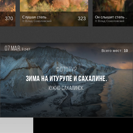
Слушая степь
Он слышит степь ..
370
323
© Влад Соколовский
© Влад Соколовский
07 mar.
9
дней
Всего мест:
10
Фототур
Зима на Итурупе и Сахалине.
Южно-Сахалинск.