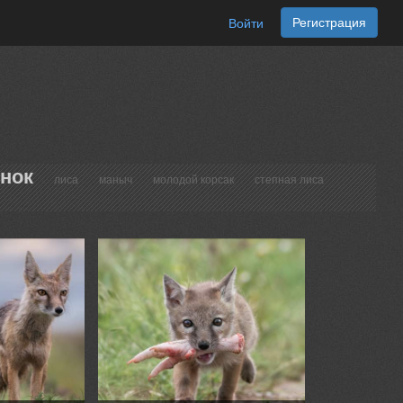
Регистрация
Войти
онок
лиса
маныч
молодой корсак
степная лиса