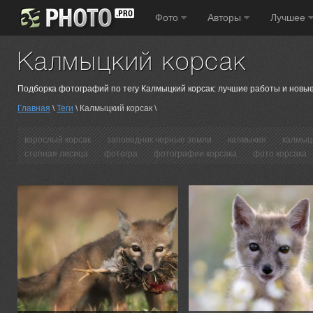
Фото
Авторы
Лучшее
Калмыцкий корсак
Подборка фотографий по тегу Калмыцкий корсак: лучшие работы и новые
Главная
\
Теги
\ Калмыцкий корсак \
взрослый корсак
заповедник черные земли
калмыкия
калмыц
степная лисица
фотогра
фотографии корсака
фото корсака