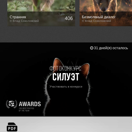
Странник
Безмолвный диалог
406
© Влад Соколовский
© Влад Соколовский
31 дней(я) осталось
Фотоконкурс:
Силуэт
Участвовать в конкурсе