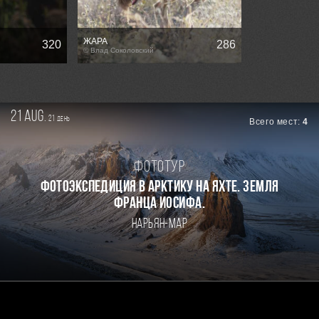
ЖАРА
320
286
© Влад Соколовский
21 aug.
21
день
Всего мест:
4
Фототур
Фотоэкспедиция в Арктику на яхте. Земля
Франца Иосифа.
Нарьян-Мар