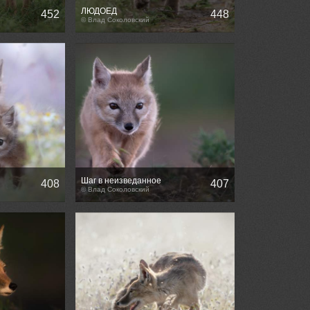
ЛЮДОЕД
452
448
© Влад Соколовский
Шаг в неизведанное
408
407
© Влад Соколовский