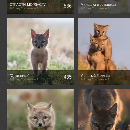
СТРАСТИ-МОРДАСТИ
Милашка в ромашках
536
© Влад Соколовский
© Влад Соколовский
"Одуванчик"
Ушастый балласт
435
© Влад Соколовский
© Влад Соколовский