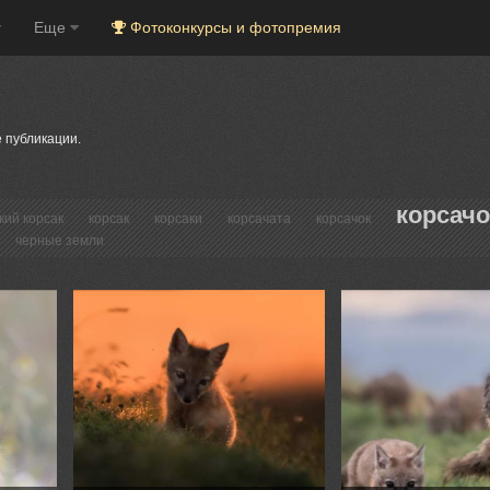
Еще
Фотоконкурсы и фотопремия
 публикации.
корсач
кий корсак
корсак
корсаки
корсачата
корсачок
черные земли