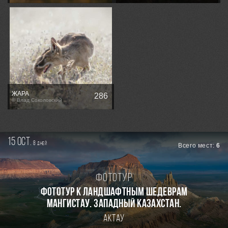
ЖАРА
286
© Влад Соколовский
15 oct.
8
дней
Всего мест:
6
Фототур
Фототур к ландшафтным шедеврам
Мангистау. Западный Казахстан.
Актау