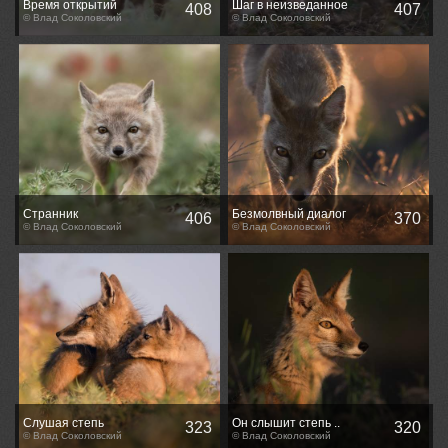
Время открытий
Шаг в неизведанное
408
407
© Влад Соколовский
© Влад Соколовский
Странник
Безмолвный диалог
406
370
© Влад Соколовский
© Влад Соколовский
Слушая степь
Он слышит степь ..
323
320
© Влад Соколовский
© Влад Соколовский