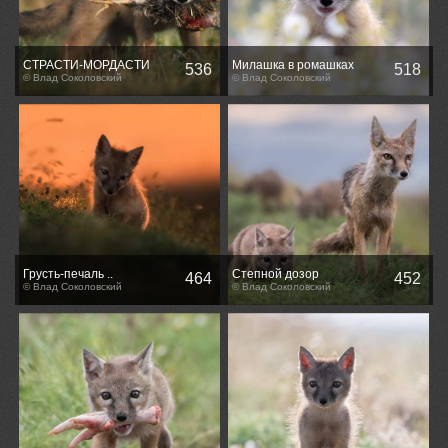
СТРАСТИ-МОРДАСТИ
Милашка в ромашках
536
518
© Влад Соколовский
© Влад Соколовский
Грусть-печаль ..
Степной дозор
464
452
© Влад Соколовский
© Влад Соколовский