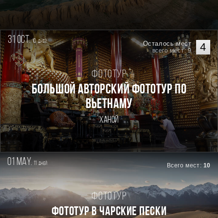
31 oct.
10
дней
Осталось мест
4
всего мест: 9
Фототур
Большой авторский фототур по
Вьетнаму
Ханой
01 may.
11
дней
Всего мест:
10
Фототур
ФОТОТУР В ЧАРСКИЕ ПЕСКИ