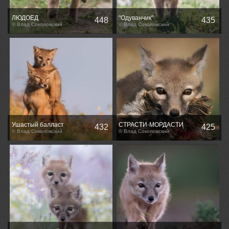
ЛЮДОЕД
"Одуванчик"
448
435
© Влад Соколовский
© Влад Соколовский
Ушастый балласт
СТРАСТИ-МОРДАСТИ
432
425
© Влад Соколовский
© Влад Соколовский