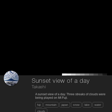
Sunset view of a day
Takashi
A sunset view of a day. Three streaks of clouds were
being played on Mt Fuji.
fuji
mountain
japan
snow
lake
water
clouds