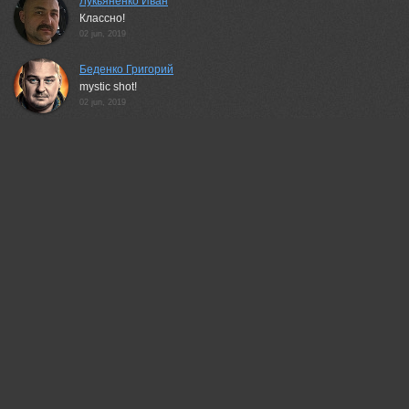
Лукьяненко Иван
Классно!
02 jun, 2019
Беденко Григорий
mystic shot!
02 jun, 2019
Шипунова Ирина
Здорово!
02 jun, 2019
Марина Никифорова
Хорошо!
03 jun, 2019
Вера Ра
Beautiful!
03 jun, 2019
Неля Рачкова
Замечательно!
03 jun, 2019