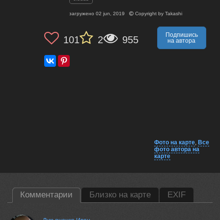
загружено
02 jun, 2019
Copyright by
Takashi
Подпишись
101
2
955
на автора
Фото на карте
,
Все
фото автора на
карте
Комментарии
Близко на карте
EXIF