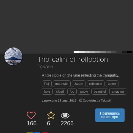
The calm of reflection
Takashi
A little ripple on the lake reflecting the tranquility.
Fuji
mountain
Japan
reflection
water
lake
cloud
fog
snow
beautiful
amazing
загружено
28 aug, 2019
Copyright by
Takashi
Подпишись
на автора
166
6
2266