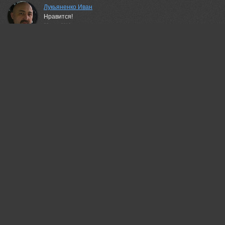
Лукьяненко Иван
Нравится!
28 aug, 2019
Рашид Усманов
Завораживает
28 aug, 2019
Шипунова Ирина
Красота!
28 aug, 2019
Борис Леваков
Нет слов! Шикарно!
28 aug, 2019
Jacek
Красивое фото!
28 aug, 2019
Василий Косивцов
*BRAVO*
29 aug, 2019