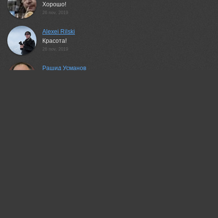
Хорошо!
26 nov, 2019
Alexei Rilski
Красота!
26 nov, 2019
Рашид Усманов
Чудесно!
26 nov, 2019
Павлова Марина
Чудесные отражения... Красивая работа!
26 nov, 2019
АНАТОЛИЙ ДОВЫДЕНКО
Очень красиво!
26 nov, 2019
Беденко Григорий
fantastic view!
26 nov, 2019
MVO (Марк Орлов)