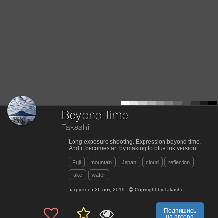
Beyond time
Takashi
Long exposure shooting. Expression beyond time.
And it becomes art by making to blue ink version.
Fuji
mountain
Japan
cloud
reflection
lake
water
загружено
26 nov, 2019
Copyright by
Takashi
Подпишись
на автора