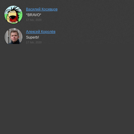
Василий Косивцов
*BRAVO*
17 feb, 2020
Алексей Королёв
Superb!
17 feb, 2020
Неля Рачкова
Отлично!
17 feb, 2020
Невидимов Вячеслав
Beautiful panorama!
17 feb, 2020
Александр Гвоздь
Прекрасно!
17 feb, 2020
Sokolova Tatiana
Хороша симметрия!
17 feb, 2020