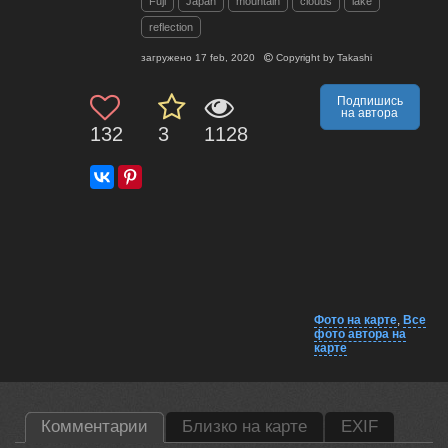
Fuji
Japan
mountain
clouds
lake
reflection
загружено
17 feb, 2020
Copyright by
Takashi
Подпишись
на автора
132
3
1128
Фото на карте
,
Все
фото автора на
карте
Комментарии
Близко на карте
EXIF