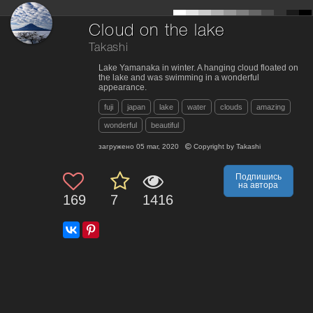
Cloud on the lake
Takashi
Lake Yamanaka in winter. A hanging cloud floated on
the lake and was swimming in a wonderful
appearance.
fuji
japan
lake
water
clouds
amazing
wonderful
beautiful
загружено
05 mar, 2020
Copyright by
Takashi
Подпишись
на автора
169
7
1416