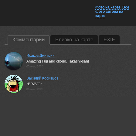
Фото на карте
,
Все
фото автора на
карте
Комментарии
Близко на карте
EXIF
Исаков Дмитрий
Amazing Fuji and clloud, Takashi-san!
05 mar, 2020
Василий Косивцов
*BRAVO*
06 mar, 2020
Невидимов Вячеслав
Великолепно!
06 mar, 2020
Lozhkin Vyacheslav
Шедевр!
06 mar, 2020