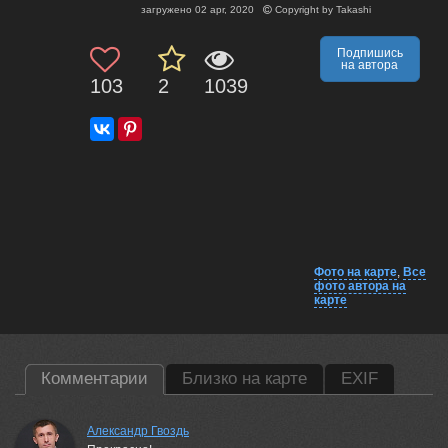
загружено
02 apr, 2020
Copyright by
Takashi
Подпишись
на автора
103
2
1039
Фото на карте
,
Все
фото автора на
карте
Комментарии
Близко на карте
EXIF
Александр Гвоздь