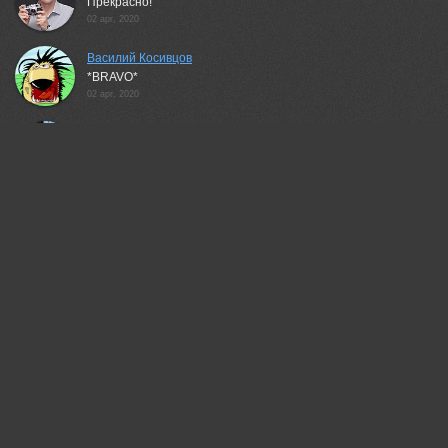
Прекрасно!
02 apr, 2020
Василий Косивцов
*BRAVO*
02 apr, 2020
Шипунова Ирина
Классно!
02 apr, 2020
ПУЗЕНКО ДМИТРИЙ
Хорошая работа!
02 apr, 2020
Валерий
Отличный кадр!
03 apr, 2020
Невидимов Вячеслав
Красиво показано!
03 apr, 2020
Владимир