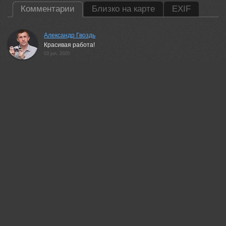
Комментарии
Близко на карте
EXIF
Александр Гвоздь
Красивая работа!
03 jun, 2020
Шипунова Ирина
Красиво!
03 jun, 2020
Неля Рачкова
Красиво!
03 jun, 2020
Валерий
Отлично!
04 jun, 2020
Дейнекина Галина
Отлично!
05 jun, 2020