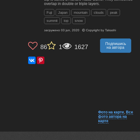
overlap in double or triple layers.
Fuji
Japan
mountain
clouds
peak
summit
top
snow
загружено
03 jun, 2020
Copyright by
Takashi
Подпишись
86
1
1627
на автора
Фото на карте
,
Все
фото автора на
карте